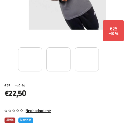
€25
–10 %
€25
–10 %
€22,50
Neohodnotené
Akcia
Novinka