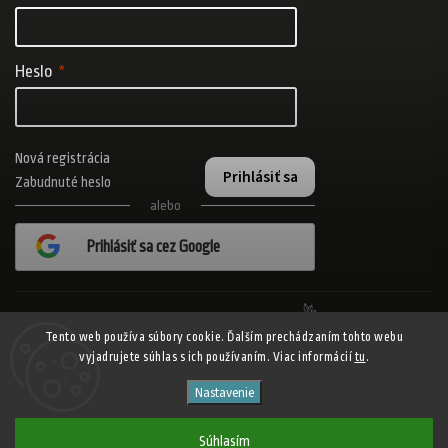
Heslo
Nová registrácia
Prihlásiť sa
Zabudnuté heslo
alebo
Prihlásiť sa cez Google
Realizovalo štúdio Adatelier
Tento web používa súbory cookie. Ďalším prechádzaním tohto webu
vyjadrujete súhlas s ich používaním. Viac informácií
tu
.
Copyright 2026
ADISPORT.sk - adidas online športový obchod
. Všetky
Nastavenie
práva vyhradené.
Shoptet
Shoptak.cz
Vytvořil
| Design
Súhlasím