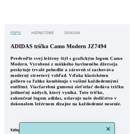
POPIS
HODNOTENIE
DISKUSIA
ADIDAS tričko Camo Modern JZ7494
Predveďte svoj ležérny štýl s grafickým logom Camo
Modern. Vyrobené z mäkkého bavlneného džerseja
poskytuje trvalé pohodlie a zároveň si zachováva
moderný streetový vzhľad. Vďaka klasickému
golieru sa ľahko kombinuje s vašimi každodennými
outfitmi. Viacfarebná gumená sieťotlač dodáva tričku
jedinečný nádych, ktorý vyniká. Toto tričko,
zakončené logom adidas, oslavuje naše dedičstvo v
dokonalom ležérnom dizajne na každodenné nosenie.
Pánske tričká
Kategória
: