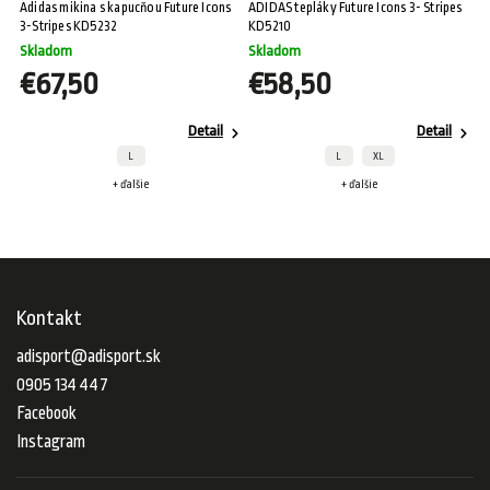
Adidas mikina s kapucňou Future Icons
ADIDAS tepláky Future Icons 3- Stripes
3-Stripes KD5232
KD5210
Skladom
Skladom
€67,50
€58,50
Detail
Detail
L
L
XL
+ ďalšie
+ ďalšie
Kontakt
adisport
@
adisport.sk
0905 134 447
Facebook
Instagram