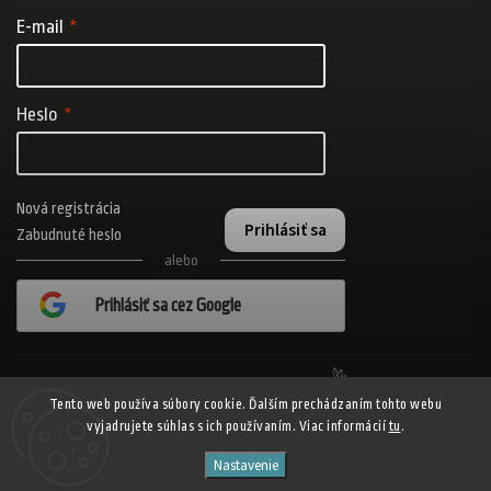
E-mail
Heslo
Nová registrácia
Prihlásiť sa
Zabudnuté heslo
alebo
Prihlásiť sa cez Google
Realizovalo štúdio Adatelier
Tento web používa súbory cookie. Ďalším prechádzaním tohto webu
vyjadrujete súhlas s ich používaním. Viac informácií
tu
.
Copyright 2026
ADISPORT.sk - adidas online športový obchod
. Všetky
Nastavenie
práva vyhradené.
Shoptet
Shoptak.cz
Vytvořil
| Design