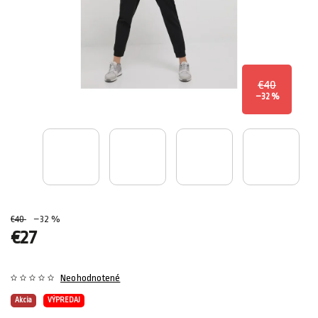
€40
–32 %
€40
–32 %
€27
Neohodnotené
Akcia
VÝPREDAJ