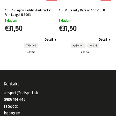
ADIDAS legíny Techfit Stash Pocket
ADIDAS tenisky Duramo 10 GZ1058
Full- Length IL6063
Skladom
Skladom
€31,50
€31,50
Detail
Detail
XS (30-32)
5,5 (38 2/3)
6,5 (40)
+ ďalšie
+ ďalšie
Kontakt
adisport
@
adisport.sk
0905 134 447
Facebook
Instagram