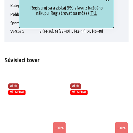
Dámske funkčné oblečenie
Kategória
:
Registruj sa a získaj 5% zľavu z každého
nákupu. Registrovať sa môžeš
TU.
Ženy
Pohlavie
:
Tréning
Šport
:
S (34-36), M (38-40), L (42-44), XL (46-48)
Veľkosť
:
Súvisiaci tovar
Akcia
Akcia
VÝPREDAJ
VÝPREDAJ
–30 %
–30 %