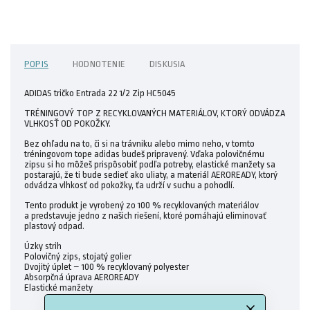
POPIS
HODNOTENIE
DISKUSIA
ADIDAS tričko Entrada 22 1/2 Zip HC5045
TRÉNINGOVÝ TOP Z RECYKLOVANÝCH MATERIÁLOV, KTORÝ ODVÁDZA
VLHKOSŤ OD POKOŽKY.
Bez ohľadu na to, či si na trávniku alebo mimo neho, v tomto
tréningovom tope adidas budeš pripravený. Vďaka polovičnému
zipsu si ho môžeš prispôsobiť podľa potreby, elastické manžety sa
postarajú, že ti bude sedieť ako uliaty, a materiál AEROREADY, ktorý
odvádza vlhkosť od pokožky, ťa udrží v suchu a pohodlí.
Tento produkt je vyrobený zo 100 % recyklovaných materiálov
a predstavuje jedno z našich riešení, ktoré pomáhajú eliminovať
plastový odpad.
Úzky strih
Polovičný zips, stojatý golier
Dvojitý úplet – 100 % recyklovaný polyester
Absorpčná úprava AEROREADY
Elastické manžety