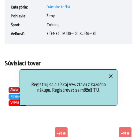
Dámske tričká
Kategória
:
Ženy
Pohlavie
:
Tréning
Šport
:
S (34-36), M (38-40), XL (46-48)
Veľkosť
:
Súvisiaci tovar
Registruj sa a získaj 5% zľavu z každého
nákupu. Registrovať sa môžeš
TU.
Akcia
Akcia
Novinka
Novinka
VÝPREDAJ
–30 %
–10 %