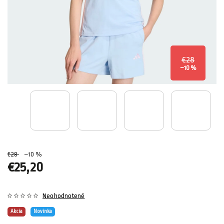
€28
–10 %
€28
–10 %
€25,20
Neohodnotené
Akcia
Novinka