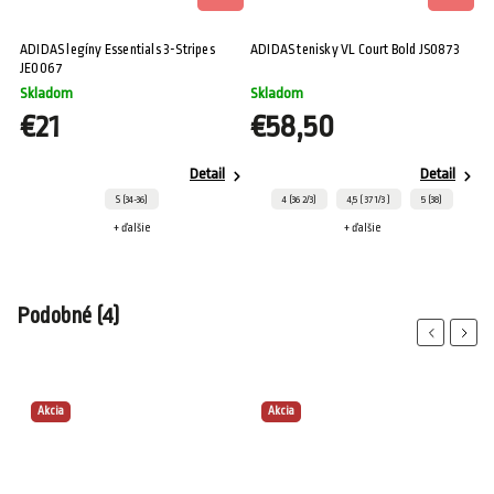
ADIDAS legíny Essentials 3-Stripes
ADIDAS tenisky VL Court Bold JS0873
JE0067
Skladom
Skladom
€21
€58,50
Detail
Detail
S (34-36)
4 (36 2/3)
4,5 ( 37 1/3 )
5 (38)
+ ďalšie
+ ďalšie
Podobné (4)
Previous
Next
Akcia
Akcia