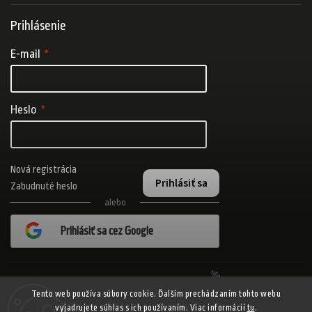
Prihlásenie
E-mail
Heslo
Nová registrácia
Prihlásiť sa
Zabudnuté heslo
alebo
Prihlásiť sa cez Google
Realizovalo štúdio Adatelier
Tento web používa súbory cookie. Ďalším prechádzaním tohto webu
vyjadrujete súhlas s ich používaním. Viac informácií
tu
.