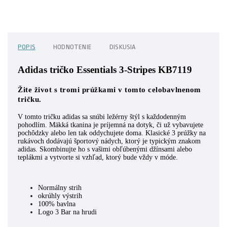
POPIS
HODNOTENIE
DISKUSIA
Adidas tričko Essentials 3-Stripes KB7119
Žite život s tromi prúžkami v tomto celobavlnenom
tričku.
V tomto tričku adidas sa snúbi ležérny štýl s každodenným
pohodlím. Mäkká tkanina je príjemná na dotyk, či už vybavujete
pochôdzky alebo len tak oddychujete doma. Klasické 3 prúžky na
rukávoch dodávajú športový nádych, ktorý je typickým znakom
adidas. Skombinujte ho s vašimi obľúbenými džínsami alebo
teplákmi a vytvorte si vzhľad, ktorý bude vždy v móde.
Normálny strih
okrúhly výstrih
100% bavlna
Logo 3 Bar na hrudi