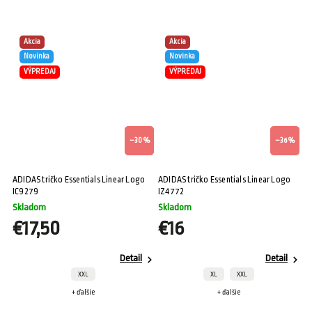
Akcia
Akcia
Novinka
Novinka
VÝPREDAJ
VÝPREDAJ
–30 %
–36 %
ADIDAS tričko Essentials Linear Logo
ADIDAS tričko Essentials Linear Logo
IC9279
IZ4772
Skladom
Skladom
€17,50
€16
Detail
Detail
XXL
XL
XXL
+ ďalšie
+ ďalšie