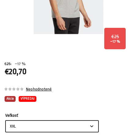
€25
–17 %
€25
–17 %
€20,70
Neohodnotené
Akcia
VÝPREDAJ
Veľkosť