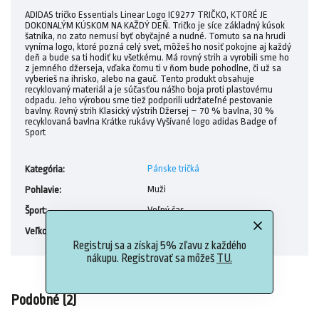
ADIDAS tričko Essentials Linear Logo IC9277 TRIČKO, KTORÉ JE
DOKONALÝM KÚSKOM NA KAŽDÝ DEŇ. Tričko je síce základný kúsok
šatníka, no zato nemusí byť obyčajné a nudné. Tomuto sa na hrudi
vyníma logo, ktoré pozná celý svet, môžeš ho nosiť pokojne aj každý
deň a bude sa ti hodiť ku všetkému. Má rovný strih a vyrobili sme ho
z jemného džerseja, vďaka čomu ti v ňom bude pohodlne, či už sa
vyberieš na ihrisko, alebo na gauč. Tento produkt obsahuje
recyklovaný materiál a je súčasťou nášho boja proti plastovému
odpadu. Jeho výrobou sme tiež podporili udržateľné pestovanie
bavlny. Rovný strih Klasický výstrih Džersej – 70 % bavlna, 30 %
recyklovaná bavlna Krátke rukávy Vyšívané logo adidas Badge of
Sport
Pánske tričká
Kategória
:
Muži
Pohlavie
:
Voľný čas
Šport
:
M, XL, XXL
Veľkosť
:
Registruj sa a získaj 5% zľavu z každého
nákupu. Registrovať sa môžeš
TU.
Podobné (2)