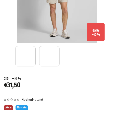
€35
–10 %
€35
–10 %
€31,50
Neohodnotené
Akcia
Novinka