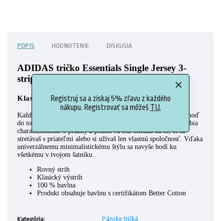
POPIS
HODNOTENIE
DISKUSIA
ADIDAS tričko Essentials Single Jersey 3-
stripes JM9202
Klasické tričko s charakteristickými 3 prúžkami.
Registruj sa a získaj 5% zľavu z každého
nákupu. Registrovať sa môžeš
TU.
Každý si v živote zaslúži dávku ležérneho pohodlia, tak sa nahoď
do tohto základného trička adidas. Na oboch rukávoch ho zdobia
charakteristické 3 prúžky a podrží ťa bez ohľadu na to, či sa
stretávaš s priateľmi alebo si užívaš len vlastnú spoločnosť. Vďaka
univerzálnemu minimalistickému štýlu sa navyše hodí ku
všetkému v tvojom šatníku.
Rovný strih
Klasický výstrih
100 % bavlna
Produkt obsahuje bavlnu s certifikátom Better Cotton
Pánske tričká
Kategória
: