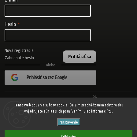
Heslo
Nová registrácia
Prihlásiť sa
Zabudnuté heslo
alebo
Prihlásiť sa cez Google
Realizovalo štúdio Adatelier
Tento web používa súbory cookie. Ďalším prechádzaním tohto webu
vyjadrujete súhlas s ich používaním. Viac informácií
tu
.
Copyright 2026
ADISPORT.sk - adidas online športový obchod
. Všetky
Nastavenie
práva vyhradené.
Shoptet
Shoptak.cz
Vytvořil
| Design