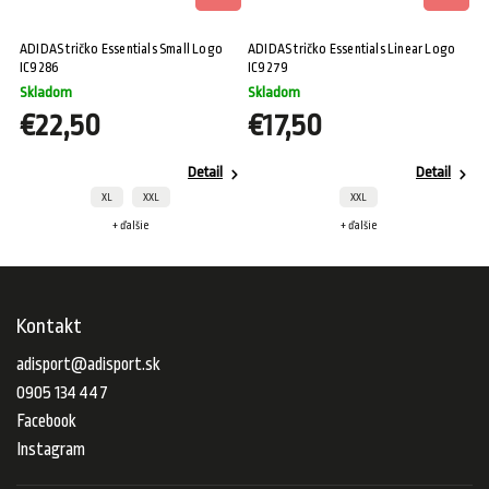
ADIDAS tričko Essentials Small Logo
ADIDAS tričko Essentials Linear Logo
IC9286
IC9279
Skladom
Skladom
€22,50
€17,50
Detail
Detail
XL
XXL
XXL
+ ďalšie
+ ďalšie
Kontakt
adisport
@
adisport.sk
0905 134 447
Facebook
Instagram