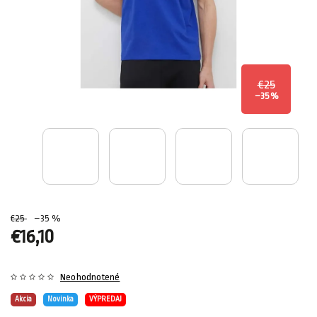
€25
–35 %
€25
–35 %
€16,10
Neohodnotené
Akcia
Novinka
VÝPREDAJ