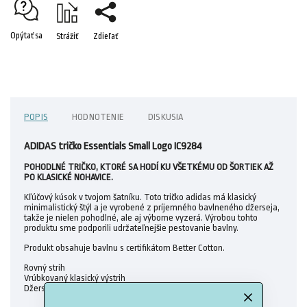
Opýtať sa
Strážiť
Zdieľať
POPIS
HODNOTENIE
DISKUSIA
ADIDAS tričko Essentials Small Logo IC9284
POHODLNÉ TRIČKO, KTORÉ SA HODÍ KU VŠETKÉMU OD ŠORTIEK AŽ
PO KLASICKÉ NOHAVICE.
Kľúčový kúsok v tvojom šatníku. Toto tričko adidas má klasický
minimalistický štýl a je vyrobené z príjemného bavlneného džerseja,
takže je nielen pohodlné, ale aj výborne vyzerá. Výrobou tohto
produktu sme podporili udržateľnejšie pestovanie bavlny.
Produkt obsahuje bavlnu s certifikátom Better Cotton.
Rovný strih
Vrúbkovaný klasický výstrih
Džersej –100 % bavlna