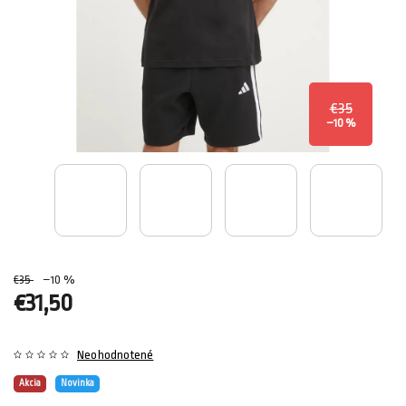
€35
–10 %
€35
–10 %
€31,50
Neohodnotené
Akcia
Novinka