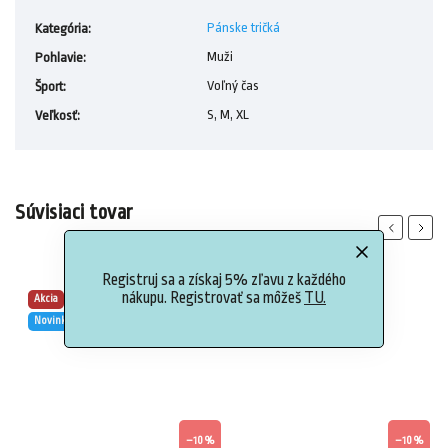
Pánske tričká
Kategória
:
Muži
Pohlavie
:
Voľný čas
Šport
:
S, M, XL
Veľkosť
:
Súvisiaci tovar
Previous
Next
Registruj sa a získaj 5% zľavu z každého
nákupu. Registrovať sa môžeš
TU.
Akcia
Akcia
Novinka
Novinka
%
–10 %
–10 %