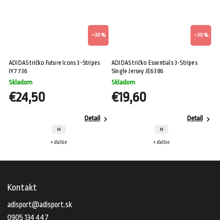
%
–30 %
–30 %
ADIDAS tričko Future Icons 3-Stripes
ADIDAS tričko Essentials 3-Stripes
IY7736
SIngle Jersey JE6386
Skladom
Skladom
€24,50
€19,60
Detail
Detail
M
M
+ ďalšie
+ ďalšie
Kontakt
adisport
@
adisport.sk
0905 134 447