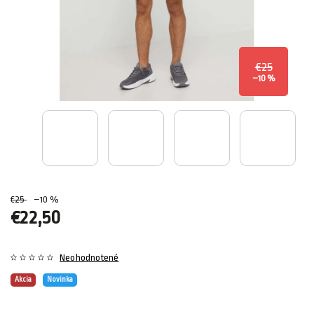
€25
–10 %
€25
–10 %
€22,50
Neohodnotené
Akcia
Novinka