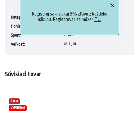
Registruj sa a získaj 5% zľavu z každého
Pánske tričká
Kategória
:
nákupu. Registrovať sa môžeš
TU.
Muži
Pohlavie
:
Outdoor
Šport
:
M, L, XL
Veľkosť
:
Súvisiaci tovar
Akcia
VÝPREDAJ