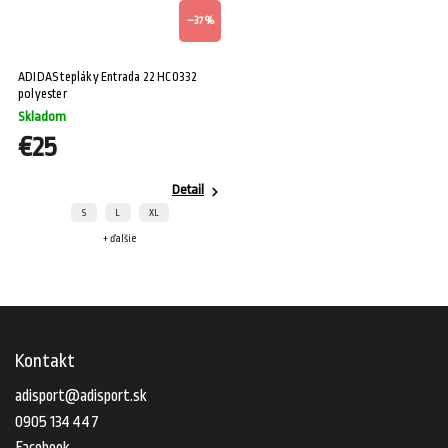
–37 %
ADIDAS tepláky Entrada 22 HC0332
polyester
Skladom
€25
Detail
S
L
XL
+ ďalšie
Kontakt
adisport
@
adisport.sk
0905 134 447