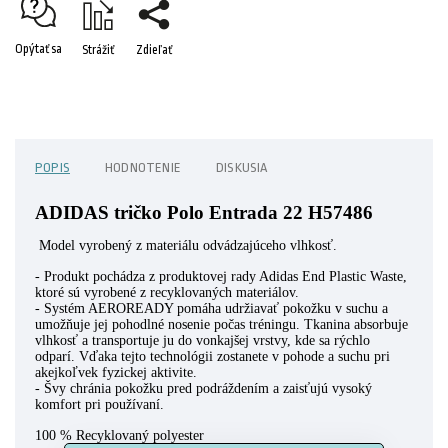
Opýtať sa
Strážiť
Zdieľať
POPIS
HODNOTENIE
DISKUSIA
ADIDAS tričko Polo Entrada 22 H57486
Model vyrobený z materiálu odvádzajúceho vlhkosť.
- Produkt pochádza z produktovej rady Adidas End Plastic Waste,
ktoré sú vyrobené z recyklovaných materiálov.
- Systém AEROREADY pomáha udržiavať pokožku v suchu a
umožňuje jej pohodlné nosenie počas tréningu. Tkanina absorbuje
vlhkosť a transportuje ju do vonkajšej vrstvy, kde sa rýchlo
odparí. Vďaka tejto technológii zostanete v pohode a suchu pri
akejkoľvek fyzickej aktivite.
- Švy chránia pokožku pred podráždením a zaisťujú vysoký
komfort pri používaní.
100 % Recyklovaný polyester