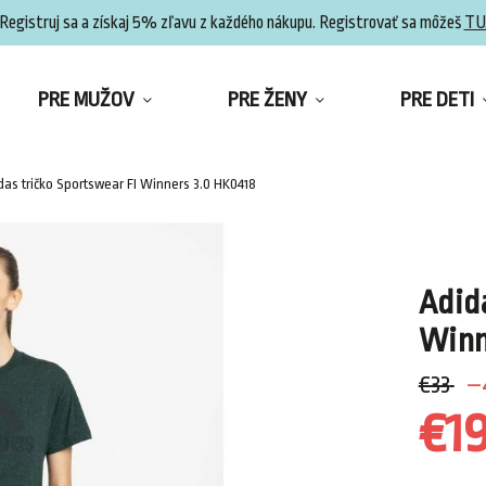
Registruj sa a získaj 5% zľavu z každého nákupu. Registrovať sa môžeš
TU
PRE MUŽOV
PRE ŽENY
PRE DETI
das tričko Sportswear FI Winners 3.0 HK0418
Adid
Winn
€33
–
€1