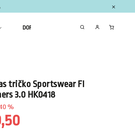
.
DOPLNKY
ZBERATEĽSKÉ FIGURKY MINI
as tričko Sportswear FI
ers 3.0 HK0418
40 %
9,50