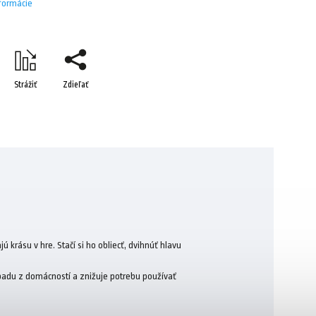
nformácie
Strážiť
Zdieľať
 krásu v hre. Stačí si ho obliecť, dvihnúť hlavu
dpadu z domácností a znižuje potrebu používať