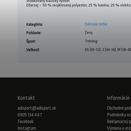
Vrúbkovaný klasický výstrih
Džersej – 50 % recyklovaný polyester, 25 % bavlna, 25 % viskóz
Dámske tričká
Kategória
:
Ženy
Pohlavie
:
Tréning
Šport
:
XS (30-32), S (34-36), M (38-40
Veľkosť
:
Kontakt
Informácie 
adisport
@
adisport.sk
Obchodné pod
0905 134 447
Podmienky oc
Facebook
Reklamačný p
Instagram
Výmena a vrá