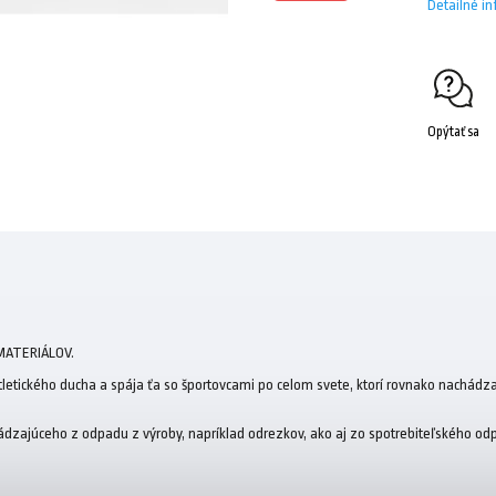
Detailné i
Opýtať sa
MATERIÁLOV.
tletického ducha a spája ťa so športovcami po celom svete, ktorí rovnako nachádzajú
ádzajúceho z odpadu z výroby, napríklad odrezkov, ako aj zo spotrebiteľského o