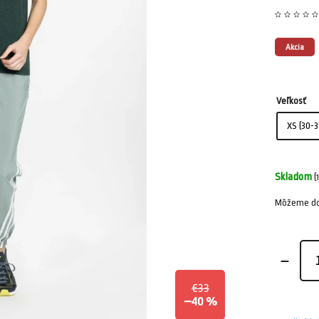
Akcia
Veľkosť
Skladom
(
Môžeme dor
€33
–40 %