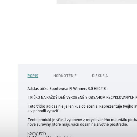
POPIS
HODNOTENIE
DISKUSIA
Adidas tričko Sportswear FI Winners 3.0 HK0418
TRIČKO NA KAŽDÝ DEŇ VYROBENÉ S OBSAHOM RECYKLOVANÝCH 
Toto tričko adidas nie je len kus oblečenia. Reprezentuje tvojho a
a v pohodlí vyraziť.
Tento produkt je sčasti vyrobený z recyklovaného materiálu poch
nové suroviny, ktoré majú väčší dosah na životné prostredie.
Rovný strih