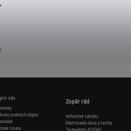
a
)
pre vás
Zopár rád
mienky
hrany osobných údajov
Veľkostné tabuľky
oriadok
Ošetrovanie obuvi a textilu
tenie tovaru
Technológie ADIDAS