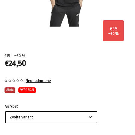
€35
–30 %
€35
–30 %
€24,50
Neohodnotené
Akcia
VÝPREDAJ
Veľkosť