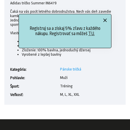
Adidas tričko Summer IN6479
Čaká na vás pocit letného dobrodružstva. Nech vás deň zavedie
kamkoľvek, pohodlie a chlad tohto ľahkého topu vás ochránia.
Jednoduchá nevyhnutnosť, ktorá z každodenného života urobí
spomienky.
Registruj sa a získaj 5% zľavu z každého
Vlastnosti:
nákupu. Registrovať sa môžeš
TU.
okrúhly výstrih
Normálny strih
Zloženie: 100% bavlna, jednoduchý džersej
Vyrobené z lepšej bavlny
Pánske tričká
Kategória
:
Muži
Pohlavie
:
Tréning
Šport
:
M, L, XL, XXL
Veľkosť
: