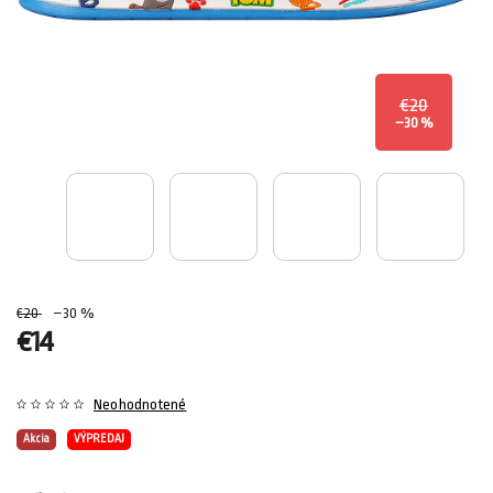
€20
–30 %
€20
–30 %
€14
Neohodnotené
Akcia
VÝPREDAJ