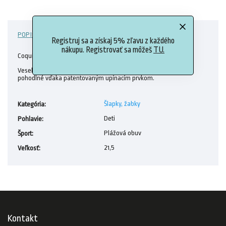
POPIS
HODNOTENIE
DISKUSIA
Registruj sa a získaj 5% zľavu z každého
nákupu. Registrovať sa môžeš
TU.
Coqui detské sandále Fobee 8851
Veselé farebné kombinácie pre radosť z pohybu. Bezpečné a
pohodlné vďaka patentovaným upínacím prvkom.
Šlapky, žabky
Kategória
:
Deti
Pohlavie
:
Plážová obuv
Šport
:
21,5
Veľkosť
:
Kontakt