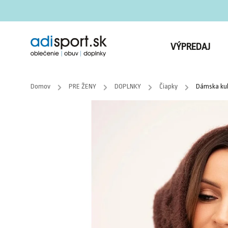
VÝPREDAJ
Domov
/
PRE ŽENY
/
DOPLNKY
/
Čiapky
/
Dámska kuk