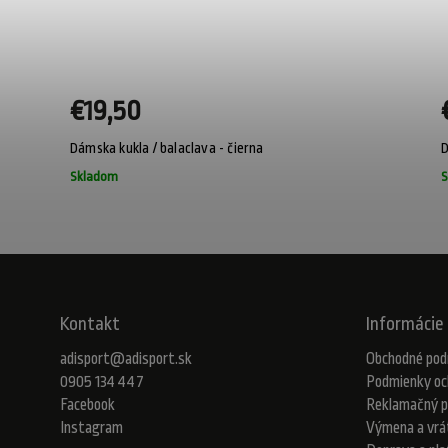
25
7 %
€19,50
Dámska kukla / balaclava - čierna
D
Skladom
S
Kontakt
Informácie 
adisport
@
adisport.sk
Obchodné pod
0905 134 447
Podmienky oc
Facebook
Reklamačný p
Instagram
Výmena a vrá