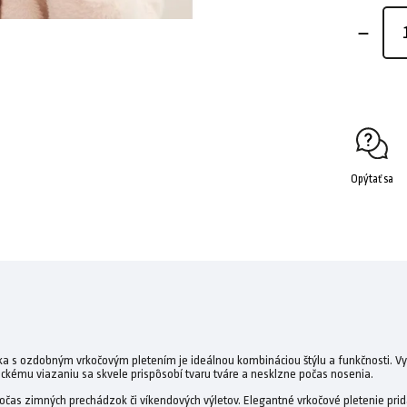
Opýtať sa
a s ozdobným vrkočovým pletením je ideálnou kombináciou štýlu a funkčnosti. Vyr
tickému viazaniu sa skvele prispôsobí tvaru tváre a nesklzne počas nosenia.
počas zimných prechádzok či víkendových výletov. Elegantné vrkočové pletenie pri