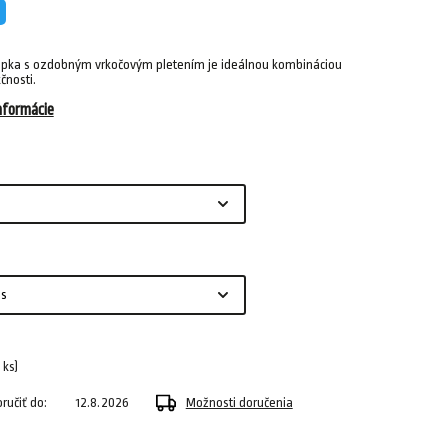
pka s ozdobným vrkočovým pletením je ideálnou kombináciou
čnosti.
nformácie
1 ks)
učiť do:
12.8.2026
Možnosti doručenia