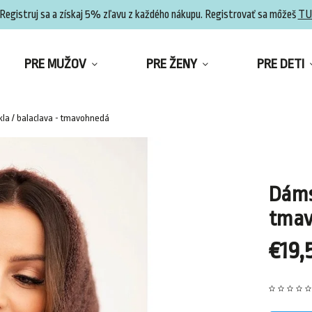
Registruj sa a získaj 5% zľavu z každého nákupu. Registrovať sa môžeš
TU
PRE MUŽOV
PRE ŽENY
PRE DETI
la / balaclava - tmavohnedá
Dáms
tma
€19,