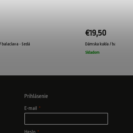
€19,50
 balaclava - šedá
Dámska kukla / balaclava - 
Skladom
Prihlásenie
E-mail
Heslo