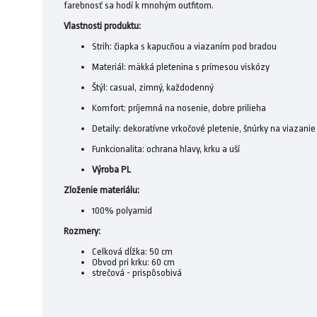
farebnosť sa hodí k mnohým outfitom.
Vlastnosti produktu:
Strih: čiapka s kapucňou a viazaním pod bradou
Materiál: mäkká pletenina s prímesou viskózy
Štýl: casual, zimný, každodenný
Komfort: príjemná na nosenie, dobre prilieha
Detaily: dekoratívne vrkočové pletenie, šnúrky na viazanie
Funkcionalita: ochrana hlavy, krku a uší
Výroba PL
Zloženie materiálu:
100% polyamid
Rozmery:
Celková dĺžka: 50 cm
Obvod pri krku: 60 cm
strečová - prispôsobivá