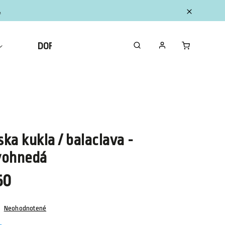
.
DOPLNKY
ZBERATEĽSKÉ FIGURKY MINI
ka kukla / balaclava -
vohnedá
50
Neohodnotené