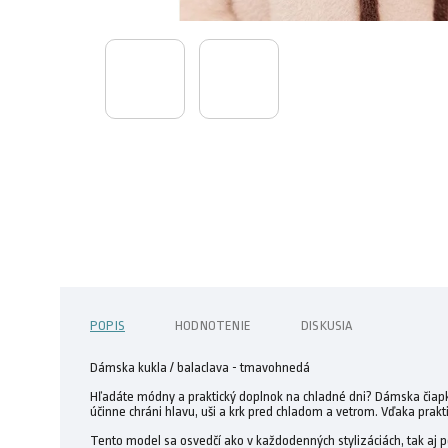
POPIS
HODNOTENIE
DISKUSIA
Dámska kukla / balaclava - tmavohnedá
Hľadáte módny a praktický doplnok na chladné dni? Dámska čiapk
účinne chráni hlavu, uši a krk pred chladom a vetrom. Vďaka prak
Tento model sa osvedčí ako v každodenných stylizáciách, tak aj 