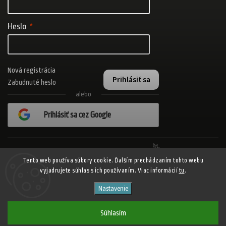
Heslo
Nová registrácia
Prihlásiť sa
Zabudnuté heslo
alebo
Prihlásiť sa cez Google
Realizovalo štúdio Adatelier
Tento web používa súbory cookie. Ďalším prechádzaním tohto webu
vyjadrujete súhlas s ich používaním. Viac informácií
tu
.
Copyright 2026
ADISPORT.sk - adidas online športový obchod
. Všetky
Nastavenie
práva vyhradené.
Shoptet
Shoptak.cz
Vytvořil
| Design
Súhlasím