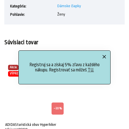
Dámske čiapky
Kategória
:
Ženy
Pohlavie
:
Súvisiaci tovar
Registruj sa a získaj 5% zľavu z každého
Akcia
nákupu. Registrovať sa môžeš
TU.
VÝPREDAJ
–30 %
ADIDAS turistická obuv Hyperhiker