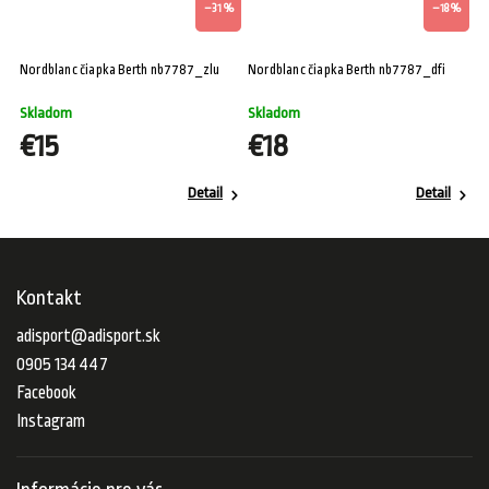
%
–31 %
–18 %
Nordblanc čiapka Berth nb7787_zlu
Nordblanc čiapka Berth nb7787_dfi
Skladom
Skladom
€15
€18
Detail
Detail
Kontakt
adisport
@
adisport.sk
0905 134 447
Facebook
Instagram