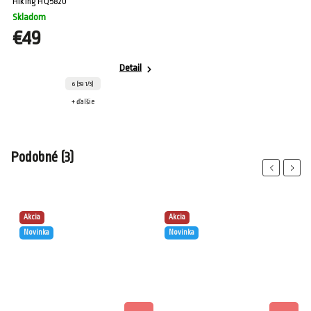
Hiking HQ5820
Skladom
€49
Detail
6 (39 1/3)
+ ďalšie
Podobné (3)
Previous
Next
Akcia
Akcia
Novinka
Novinka