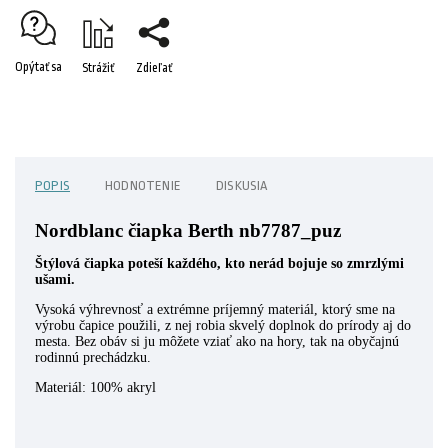
Opýtať sa
Strážiť
Zdieľať
POPIS
HODNOTENIE
DISKUSIA
Nordblanc čiapka Berth nb7787_puz
Štýlová čiapka poteší každého, kto nerád bojuje so zmrzlými
ušami.
Vysoká výhrevnosť a extrémne príjemný materiál, ktorý sme na
výrobu čapice použili, z nej robia skvelý doplnok do prírody aj do
mesta. Bez obáv si ju môžete vziať ako na hory, tak na obyčajnú
rodinnú prechádzku.
Materiál: 100% akryl