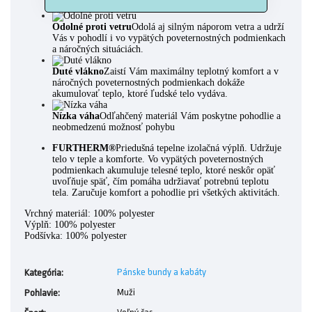
Odolné proti vetru
Odolá aj silným náporom vetra a udrží
Vás v pohodlí i vo vypätých poveternostných podmienkach
a náročných situáciách.
Duté vlákno
Zaistí Vám maximálny teplotný komfort a v
náročných poveternostných podmienkach dokáže
akumulovať teplo, ktoré ľudské telo vydáva.
Nízka váha
Odľahčený materiál Vám poskytne pohodlie a
neobmedzenú možnosť pohybu
FURTHERM®
Priedušná tepelne izolačná výplň. Udržuje
telo v teple a komforte. Vo vypätých poveternostných
podmienkach akumuluje telesné teplo, ktoré neskôr opäť
uvoľňuje späť, čím pomáha udržiavať potrebnú teplotu
tela. Zaručuje komfort a pohodlie pri všetkých aktivitách.
Vrchný materiál: 100% polyester
Výplň: 100% polyester
Podšívka: 100% polyester
Pánske bundy a kabáty
Kategória
:
Muži
Pohlavie
: