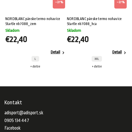
%
–37 %
–37 %
NORDBLANC pánske termo nohavice
NORDBLANC pánske termo nohavice
Startle nb7088_zem
Startle nb7088_hca
Skladom
Skladom
€22,40
€22,40
Detail
Detail
L
XXL
+ ďalšie
+ ďalšie
Kontakt
adisport
@
adisport.sk
0905 134 447
Facebook