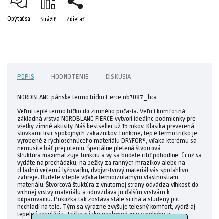
Opýtať sa
Strážiť
Zdieľať
POPIS
HODNOTENIE
DISKUSIA
NORDBLANC pánske termo tričko Fierce
nb7087_hca
Veľmi teplé termo tričko do zimného počasia. Veľmi komfortná
základná vrstva NORDBLANC FIERCE vytvorí ideálne podmienky pre
všetky zimné aktivity. Náš bestseller už 15 rokov. Klasika preverená
stovkami tisíc spokojných zákazníkov. Funkčné, teplé termo tričko je
vyrobené z rýchloschnúceho materiálu DRYFOR®, vďaka ktorému sa
nemusíte báť prepoteniu. Špeciálne pletená štvorcová
štruktúra maximalizuje funkciu a vy sa budete cítiť pohodlne. Či už sa
vydáte na prechádzku, na bežky za ranných mrazíkov alebo na
chladnú večernú lyžovačku, dvojvrstvový materiál vás spoľahlivo
zahreje. Budete v teple vďaka termoizolačným vlastnostiam
materiálu. Štvorcová štuktúra z vnútornej strany odvádza vlhkosť do
vrchnej vrstvy materiálu a odovzdáva ju ďalším vrstvám k
odparovaniu. Pokožka tak zostáva stále suchá a studený pot
nechladí na tele. Tým sa výrazne zvyšuje telesný komfort, výdrž aj
tepelná regulácia. Tričko nijako neobmedzuje v pohybe a