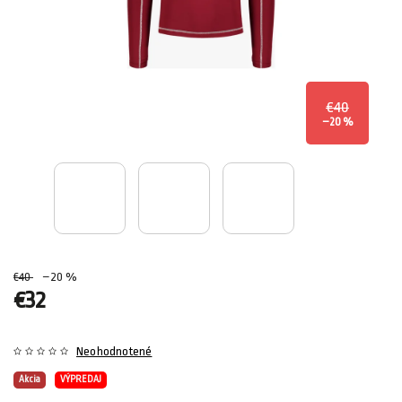
€40
–20 %
€40
–20 %
€32
Neohodnotené
Akcia
VÝPREDAJ