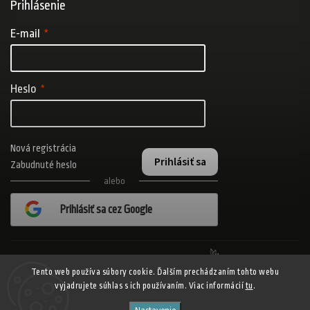
Prihlásenie
E-mail
Heslo
Nová registrácia
Prihlásiť sa
Zabudnuté heslo
alebo
Prihlásiť sa cez Google
Realizovalo štúdio Adatelier
Tento web používa súbory cookie. Ďalším prechádzaním tohto webu
vyjadrujete súhlas s ich používaním. Viac informácií
tu
.
Copyright 2026
ADISPORT.sk - adidas online športový obchod
. Všetky