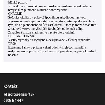
Mäkké puzdro
V mäkkom mikrovláknovom puzdre sa okuliare nepoškriabu a
navyše ním je možné okuliare dobre vyčistiť.
CHROME
Šošovky okuliarov pokryté špeciálnou zrkadlovou vrstvou.
Výrazne obmedzujú množstvo svetla, ktoré vstupuje do vašich očí
tým, že ho jednoducho veľkú časť odrazí. Dnes je možné mať túto
zrkadlovú vrstvu vo všetkých farebných odtieňoch dúhy.
Zrkadlová vrstva Platinum je navyše oteru odolná.
DESIGNED IN SK
Všetky výrobky sú vyvíjané a designované v Českej republike
TR90
Extrémne ľahký a pritom veľmi odolný high-tec materiál s
nadpriemernou pružnosťou a tvarovou pamäťou, zvýšený komfort
nosenia.
Kontakt
adisport
@
adisport.sk
0905 134 447