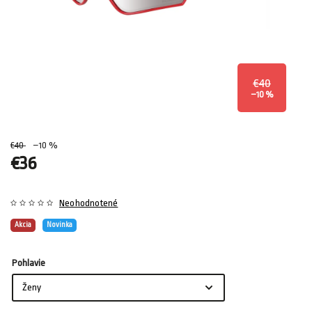
€40
–10 %
€40
–10 %
€36
Neohodnotené
Akcia
Novinka
Pohlavie