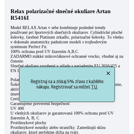
Relax polarizačné slnečné okuliare Artan
R5416I
Model RELAX Artan v sebe kombinuje posledné trendy
používané pri športových slnečných okuliarov. Cylindrické ploché
šošovky, farebné Platinum zrkadlo, polarizačné šošovky. To všetko
v dokonale anatomicky padnúcom modeli s trojbodovým
systémom Perfect Fit.
100% ochrana pred UV žiarením A,B,C.
ZADARMO mäkké mikrovláknové ochranné vrecko, vhodné aj na
čistenie.
Slnečné okuliare vyrobené v súlade s nariadením EU 2016/425 a
EN ISO 12312-1:2022
Polarized
Registruj sa a získaj 5% zľavu z každého
Šošovky eliminujú nepríjemné odlesky, vhodné na šport, riadenie,
nákupu. Registrovať sa môžeš
TU.
aktivity pri vode. Polarizácia uľavuje očiam a znižuje tak ich
únavu.
Certifikát
Garantujeme preverenú bezpečnosť.
UV 400
U všetkých okuliarov je garantovaná 100% ochrana pred UV
žiarením A, B, C
Protišmykové plochy
Protišmykové nosníky alebo straničky. Zamedzujú sklzu
okuliarov, ktoré perfektne držia na tvári.