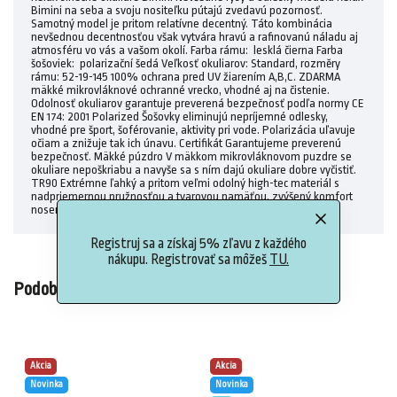
Bimini na seba a svoju nositeľku pútajú zvedavú pozornosť.
Samotný model je pritom relatívne decentný. Táto kombinácia
nevšednou decentnosťou však vytvára hravú a rafinovanú náladu aj
atmosféru vo vás a vašom okolí. Farba rámu: lesklá čierna Farba
šošoviek: polarizační šedá Veľkosť okuliarov: Standard, rozměry
rámu: 52-19-145 100% ochrana pred UV žiarením A,B,C. ZDARMA
mäkké mikrovláknové ochranné vrecko, vhodné aj na čistenie.
Odolnosť okuliarov garantuje preverená bezpečnosť podľa normy CE
EN 174: 2001 Polarized Šošovky eliminujú nepríjemné odlesky,
vhodné pre šport, šoférovanie, aktivity pri vode. Polarizácia uľavuje
očiam a znižuje tak ich únavu. Certifikát Garantujeme preverenú
bezpečnosť. Mäkké púzdro V mäkkom mikrovláknovom puzdre se
okuliare nepoškriabu a navyše sa s ním dajú okuliare dobre vyčistiť.
TR90 Extrémne ľahký a pritom veľmi odolný high-tec materiál s
nadpriemernou pružnosťou a tvarovou pamäťou, zvýšený komfort
nosenia.
Registruj sa a získaj 5% zľavu z každého
nákupu. Registrovať sa môžeš
TU.
Podobné (2)
Akcia
Akcia
Novinka
Novinka