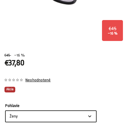
€45
–16 %
€45
–16 %
€37,80
Neohodnotené
Akcia
Pohlavie