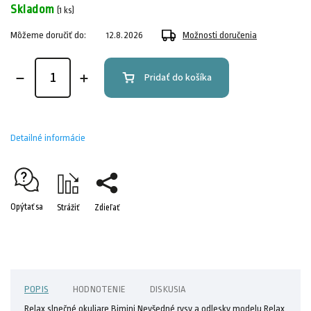
Skladom
(1 ks)
Môžeme doručiť do:
12.8.2026
Možnosti doručenia
Pridať do košíka
Detailné informácie
Opýtať sa
Strážiť
Zdieľať
POPIS
HODNOTENIE
DISKUSIA
Relax slnečné okuliare Bimini Nevšedné rysy a odlesky modelu Relax