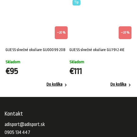
Tip
–20 %
–20 %
GUESS slnečné okuliare GU00099 20B
GUESS slnečné okuliare GU7912 41E
Skladom
Skladom
€95
€111
Do košíka
Do košíka
Kontakt
adisport
@
adisport.sk
0905 134 447