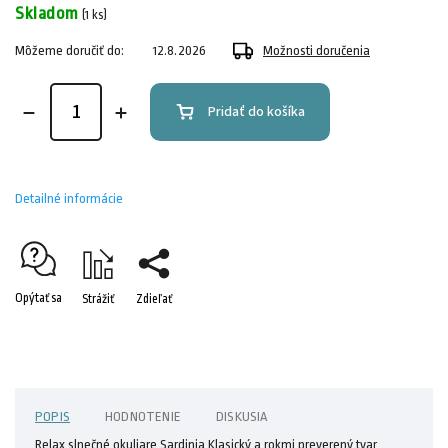
Skladom
(1 ks)
Môžeme doručiť do:
12.8.2026
Možnosti doručenia
Pridať do košíka
Detailné informácie
Opýtať sa
Strážiť
Zdieľať
POPIS
HODNOTENIE
DISKUSIA
Relax slnečné okuliare Sardinia Klasický a rokmi preverený tvar