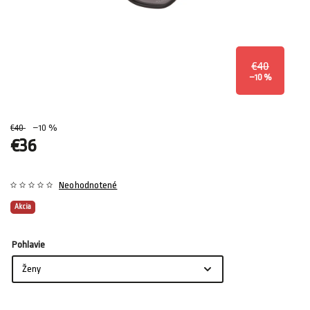
€40
–10 %
€40
–10 %
€36
Neohodnotené
Akcia
Pohlavie