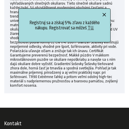
vyhľadávaných slnečných okuliarov. Tieto slnečné okuliare sadnú
každej tvári. Sú obzvláštnené modernými plochými časťami a
hranami v spodnej linii rámu. Klasika kde ciltivo reflektuje hranu
trendov a z modelu Relax Sardinia tým robí nadčasového a
univerzálneho spoločníka do slnkom rozžiarených dní. Farba rámu:
Registruj sa a získaj 5% zľavu z každého
matná černá Farba šošoviek: gradientní polarizační šedá Veľkosť
nákupu. Registrovať sa môžeš
TU.
okuliarov: Standard, rozmery rámu: 51-19-150 100% ochrana pred UV
žiarením A,B,C. ZDARMA mäkké mikrovláknové ochranné vrecko,
vhodné aj na čistenie. Odolnosť okuliarov garantuje preverená
bezpečnosť podľa normy CE EN 174: 2001 Polarizér Šošovky eliminujú
nepríjemné odlesky, vhodné pre šport, šoférovanie, aktivity pri vode.
Polarizácia uľavuje očiam a znižuje tak ich únavu. Certifikát
Garantujeme preverenú bezpečnosť. Mäkké púzdro V mäkkom
mikrovláknovom puzdre se okuliare nepoškriabu a navyše sa s ním
dajú okuliare dobre vyčistiť. Gradientní šošovky Šošovky tieňované
zhora dole, horná časť je tmavšia a spodná svetlejšia. Pohľad je tak
maximálne príjemný, prirodzený a aj veľmi praktický napr. pri
šoférovani. TR90 Extrémne ľahký a pritom veľmi odolný high-tec
materiál s nadpriemernou pružnosťou a tvarovou pamäťou, zvýšený
komfort nosenia.
Kontakt