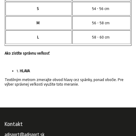
S
54 - 56 cm
M
56 - 58 cm
L
58 - 60 cm
Ako zistíte správnu veľkosť
1.
HLAVA
Textilným metrom zmerajte obvod hlavy cez spánky, ponad obočie. Pre
výber správnej veľkosti využite toto meranie.
Kontakt
adisport
@
adisport.sk