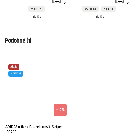
Detail
Detail
XS (30-32)
XS (30-32)
S (34-36)
+ ďalšie
+ ďalšie
Podobné (1)
Akcia
Novinka
–10 %
ADIDAS mikina Future Icons 3-Stripes
JE0203