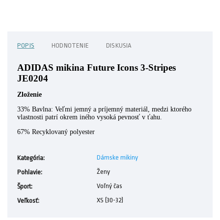
POPIS
HODNOTENIE
DISKUSIA
ADIDAS mikina Future Icons 3-Stripes
JE0204
Zloženie
33% Bavlna
: Veľmi jemný a príjemný materiál, medzi ktorého
vlastnosti patrí okrem iného vysoká pevnosť v ťahu.
67% Recyklovaný polyester
Dámske mikiny
Kategória
:
Ženy
Pohlavie
:
Voľný čas
Šport
:
XS (30-32)
Veľkosť
: