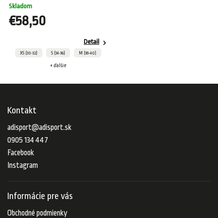
Skladom
€58,50
Detail
XS (30-32)
S (34-36)
M (38-40)
+ ďalšie
Kontakt
adisport
@
adisport.sk
0905 134 447
Facebook
Instagram
Informácie pre vás
Obchodné podmienky