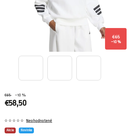
€65
–10 %
€65
–10 %
€58,50
Neohodnotené
Akcia
Novinka