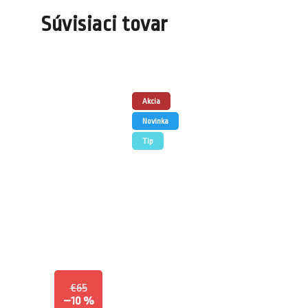
Súvisiaci tovar
Akcia
Novinka
Tip
€65
–10 %