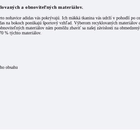
klovaných a obnoviteľných materiálov.
tieto nohavice adidas vás pokrývajú. Ich mäkká tkanina vás udrží v pohodlí po
didas na bokoch ponúkajú športový vzhľad. Výberom recyklovaných materiálov 
bnoviteľných materiálov nám pomôžu zbaviť sa našej závislosti na obmedzený
70 % týchto materiálov.
ého obsahu