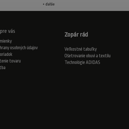
+ ďalšie
pre vás
Zopár rád
mienky
hrany osobných údajov
Veľkostné tabuľky
oriadok
Ošetrovanie obuvi a textilu
tenie tovaru
Technológie ADIDAS
atba