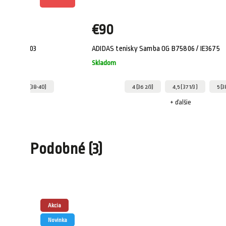
€90
ripes JE0203
ADIDAS tenisky Samba OG B75806 / IE3675
Skladom
6)
M (38-40)
4 (36 2/3)
4,5 ( 37 1/3 )
5 (3
ie
+ ďalšie
Podobné (3)
Akcia
Novinka