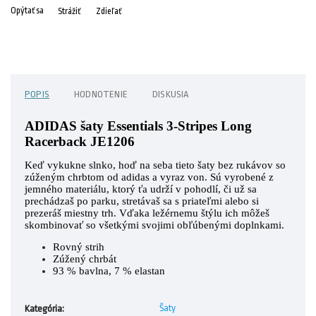
Opýtať sa
Strážiť
Zdieľať
POPIS
HODNOTENIE
DISKUSIA
ADIDAS šaty Essentials 3-Stripes Long
Racerback JE1206
Keď vykukne slnko, hoď na seba tieto šaty bez rukávov so
zúženým chrbtom od adidas a vyraz von. Sú vyrobené z
jemného materiálu, ktorý ťa udrží v pohodlí, či už sa
prechádzaš po parku, stretávaš sa s priateľmi alebo si
prezeráš miestny trh. Vďaka ležérnemu štýlu ich môžeš
skombinovať so všetkými svojimi obľúbenými doplnkami.
Rovný strih
Zúžený chrbát
93 % bavlna, 7 % elastan
Šaty
Kategória
: