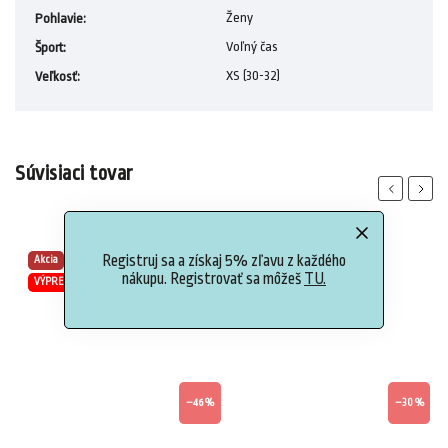
Ženy
Pohlavie
:
Voľný čas
Šport
:
XS (30-32)
Veľkosť
:
Súvisiaci tovar
Previous
Next
Registruj sa a získaj 5% zľavu z každého
Akcia
Akcia
nákupu. Registrovať sa môžeš
TU.
VÝPREDAJ
Novinka
VÝPREDAJ
%
–46 %
–30 %