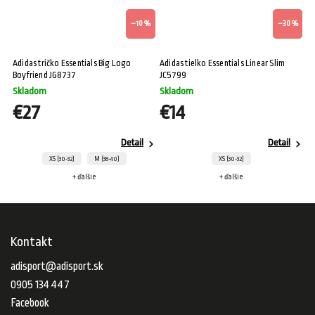
%
–10 %
–30 %
Adidas tričko Essentials Big Logo
Adidas tielko Essentials Linear Slim
Ad
Boyfriend JG8737
JC5799
J
Skladom
Skladom
S
€27
€14
Detail
Detail
XS (30-32)
M (38-40)
XS (30-32)
+ ďalšie
+ ďalšie
Kontakt
adisport
@
adisport.sk
0905 134 447
Facebook