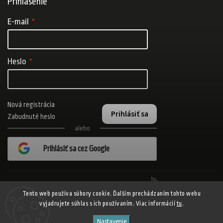
Prihlásenie
E-mail
Heslo
Nová registrácia
Prihlásiť sa
Zabudnuté heslo
alebo
Prihlásiť sa cez Google
Realizovalo štúdio Adatelier
Tento web používa súbory cookie. Ďalším prechádzaním tohto webu
vyjadrujete súhlas s ich používaním. Viac informácií
tu
.
Copyright 2026
ADISPORT.sk - adidas online športový obchod
. Všetky
Nastavenie