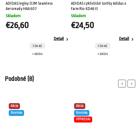
sh
ADIDAS legíny D2M Seamless
ADIDAS cyklistické šortky Adidas x
AD
Aeroready HA6607
Farm Rio KD4613
Skladom
Skladom
S
€26,60
€24,50
Detail
Detail
S (34-36)
S (34-36)
+ ďalšie
+ ďalšie
Podobné (8)
Previous
Next
Akcia
Akcia
Novinka
Novinka
VÝPREDAJ