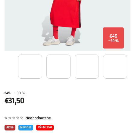
€45
–30 %
€45
–30 %
€31,50
Neohodnotené
Akcia
Novinka
VÝPREDAJ