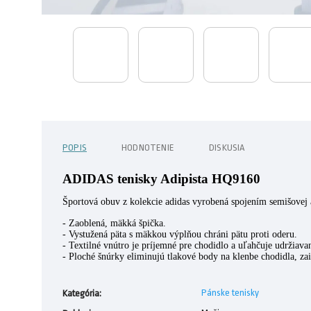
POPIS
HODNOTENIE
DISKUSIA
ADIDAS tenisky Adipista HQ9160
Športová obuv z kolekcie adidas vyrobená spojením semišovej 
- Zaoblená, mäkká špička.
- Vystužená päta s mäkkou výplňou chráni pätu proti oderu.
- Textilné vnútro je príjemné pre chodidlo a uľahčuje udržiavan
- Ploché šnúrky eliminujú tlakové body na klenbe chodidla, zai
Pánske tenisky
Kategória
: