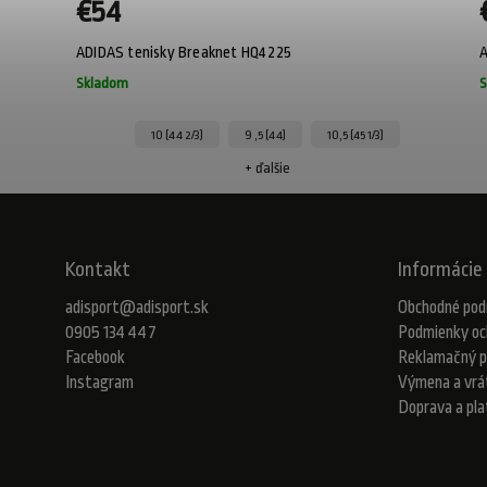
€54
ADIDAS tenisky Breaknet HQ4225
A
Skladom
S
10 (44 2/3)
9 ,5 (44)
10,5 (45 1/3)
+ ďalšie
Kontakt
Informácie 
adisport
@
adisport.sk
Obchodné pod
0905 134 447
Podmienky oc
Facebook
Reklamačný p
Instagram
Výmena a vrá
Doprava a pl