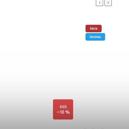
Previous
Next
Akcia
Novinka
€65
–10 %