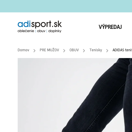
VÝPREDAJ
Domov
/
PRE MUŽOV
/
OBUV
/
Tenisky
/
ADIDAS teni