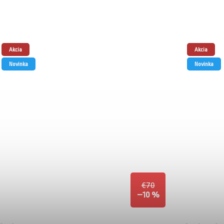
Akcia
Akcia
Novinka
Novinka
€70
–10 %