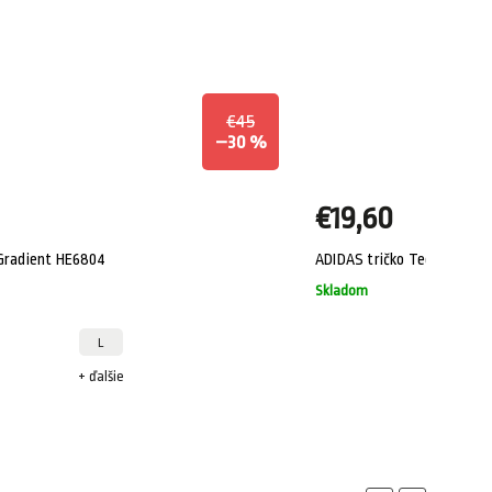
€45
–30 %
€19,60
 Gradient HE6804
ADIDAS tričko Tech BOS Gr
Skladom
L
+ ďalšie
+