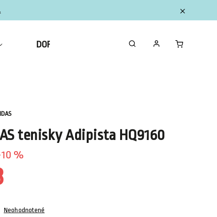
.
DOPLNKY
ZBERATEĽSKÉ FIGURKY MINI
IDAS
AS tenisky Adipista HQ9160
10 %
3
Neohodnotené