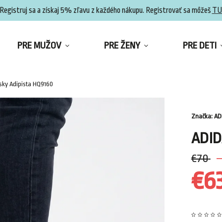
Registruj sa a získaj 5% zľavu z každého nákupu. Registrovať sa môžeš
TU
PRE MUŽOV
PRE ŽENY
PRE DETI
sky Adipista HQ9160
Značka:
AD
ADID
€70
–
€6