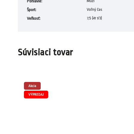
Muži
Pohlavie
:
Voľný čas
Šport
:
7,5 (41 1/3)
Veľkosť
:
Súvisiaci tovar
Akcia
VÝPREDAJ