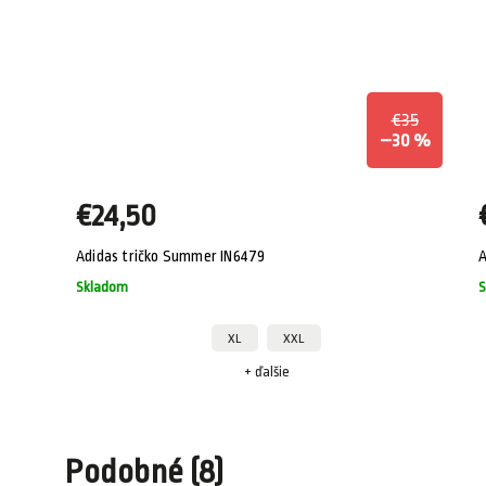
25
€35
0 %
–30 %
€24,50
Adidas tričko Summer IN6479
A
Skladom
S
XL
XXL
+ ďalšie
Podobné (8)