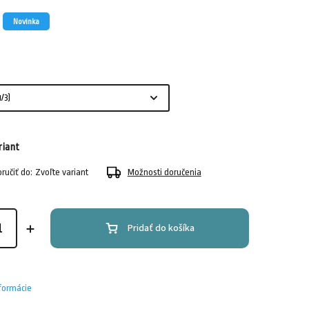
Novinka
riant
učiť do:
Zvoľte variant
Možnosti doručenia
Pridať do košíka
nformácie