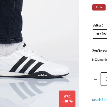
Akcia
Veľkosť
Zvoľte va
Môžeme dor
€70
Detailné i
–10 %