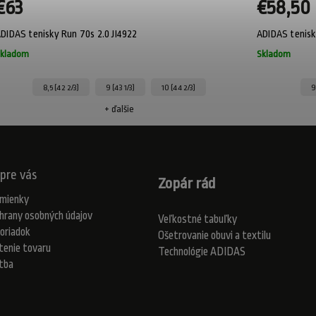
€63
€58,50
DIDAS tenisky Run 70s 2.0 JI4922
ADIDAS tenis
kladom
Skladom
8,5 (42 2/3)
9 (43 1/3)
10 (44 2/3)
9
+ ďalšie
pre vás
Zopár rád
mienky
hrany osobných údajov
Veľkostné tabuľky
oriadok
Ošetrovanie obuvi a textilu
tenie tovaru
Technológie ADIDAS
atba