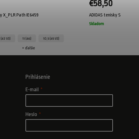
€58,50
ky X_PLR Path IE6459
ADIDAS tenisky Strutter E
Skladom
 (43 1/3)
11 (46)
10,5 (45 1/3)
10
+ ďalšie
+
Prihlásenie
E-mail
Heslo