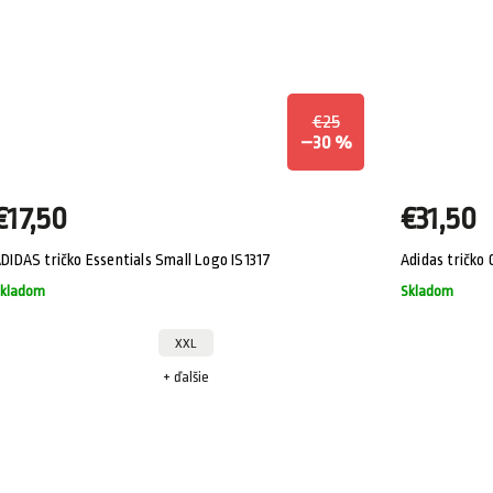
€25
–30 %
€17,50
€31,50
DIDAS tričko Essentials Small Logo IS1317
Adidas tričko
kladom
Skladom
XXL
+ ďalšie