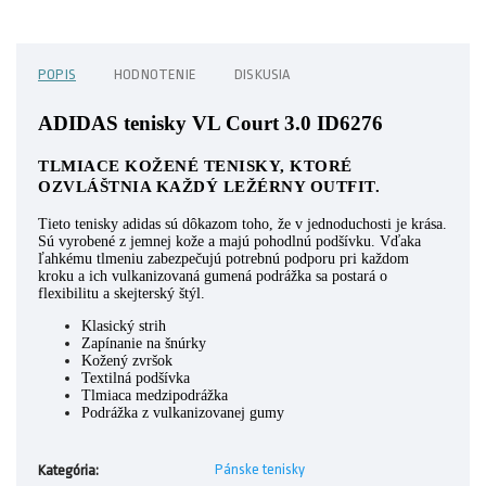
POPIS
HODNOTENIE
DISKUSIA
ADIDAS tenisky VL Court 3.0 ID6276
TLMIACE KOŽENÉ TENISKY, KTORÉ
OZVLÁŠTNIA KAŽDÝ LEŽÉRNY OUTFIT.
Tieto tenisky adidas sú dôkazom toho, že v jednoduchosti je krása.
Sú vyrobené z jemnej kože a majú pohodlnú podšívku. Vďaka
ľahkému tlmeniu zabezpečujú potrebnú podporu pri každom
kroku a ich vulkanizovaná gumená podrážka sa postará o
flexibilitu a skejterský štýl.
Klasický strih
Zapínanie na šnúrky
Kožený zvršok
Textilná podšívka
Tlmiaca medzipodrážka
Podrážka z vulkanizovanej gumy
Pánske tenisky
Kategória
: