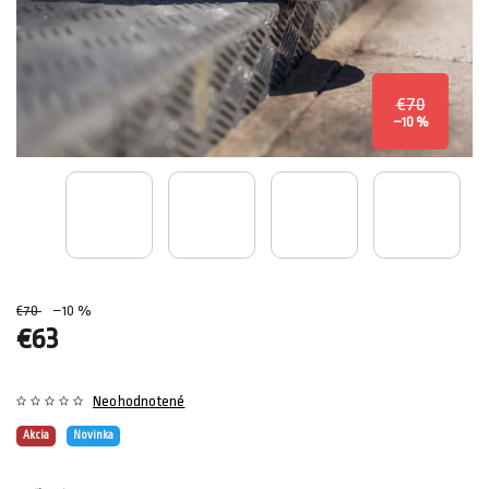
€70
–10 %
€70
–10 %
€63
Neohodnotené
Akcia
Novinka