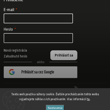
E-mail
Heslo
Nová registrácia
Prihlásiť sa
Zabudnuté heslo
alebo
Prihlásiť sa cez Google
Realizovalo štúdio Adatelier
Tento web používa súbory cookie. Ďalším prechádzaním tohto webu
vyjadrujete súhlas s ich používaním. Viac informácií
tu
.
Copyright 2026
ADISPORT.sk - adidas online športový obchod
. Všetky
Nastavenie
práva vyhradené.