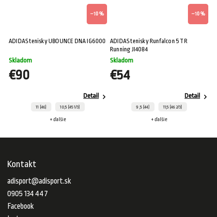
%
–10 %
–10 %
ADIDAS tenisky UBOUNCE DNA IG6000
ADIDAS tenisky Runfalcon 5 TR
AD
Running JI4084
Skladom
Skladom
S
€90
€54
Detail
Detail
11 (46)
10,5 (45 1/3)
9 ,5 (44)
11,5 (46 2/3)
+ ďalšie
+ ďalšie
Kontakt
adisport
@
adisport.sk
0905 134 447
Facebook