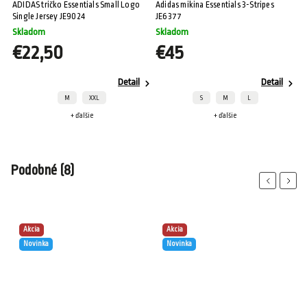
3
ADIDAS tričko Essentials Small Logo
Adidas mikina Essentials 3-Stripes
Ad
Single Jersey JE9024
JE6377
Skladom
Skladom
S
€22,50
€45
Detail
Detail
M
XXL
S
M
L
+ ďalšie
+ ďalšie
Podobné (8)
Previous
Next
Akcia
Akcia
Novinka
Novinka