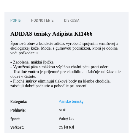
POPIS
HODNOTENIE
DISKUSIA
ADIDAS tenisky Adipista KI1466
Športová obuv z kolekcie adidas vyrobená spojením semišovej a
ekologickej kože. Model s gumovou podrážkou, ktorá je odolná
voči poškodeniu.
- Zaoblená, mäkká špička.
- Vystužená päta s mäkkou výplňou chráni pätu proti oderu.
- Textilné vnútro je príjemné pre chodidlo a uľahčuje udržiavanie
obuvi v čistote.
- Ploché šnúrky eliminujú tlakové body na klenbe chodidla,
zaisťujú dobré padnutie a pohodlie pri nosení.
Pánske tenisky
Kategória
:
Muži
Pohlavie
:
Voľný čas
Šport
:
7,5 (41 1/3)
Veľkosť
: