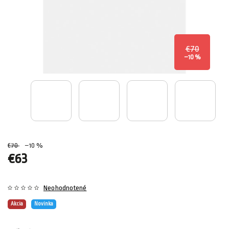
€70
–10 %
€70
–10 %
€63
Neohodnotené
Akcia
Novinka