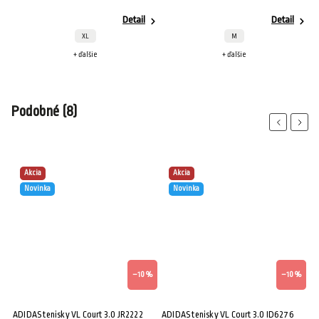
Detail
Detail
XL
M
+ ďalšie
+ ďalšie
Podobné (8)
Previous
Next
Akcia
Akcia
Novinka
Novinka
%
–10 %
–10 %
ADIDAS tenisky VL Court 3.0 JR2222
ADIDAS tenisky VL Court 3.0 ID6276
AD