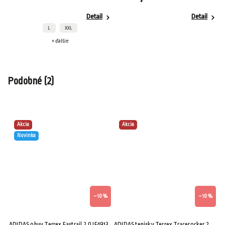
Detail
Detail
L
XXL
+ ďalšie
Podobné (2)
Akcia
Akcia
Novinka
–10 %
–10 %
ADIDAS obuv Terrex Eastrail 2.0 IF4913
ADIDAS tenisky Terrex Tracerocker 2