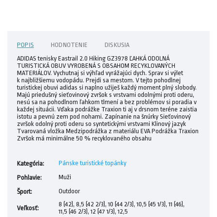
POPIS
HODNOTENIE
DISKUSIA
ADIDAS tenisky Eastrail 2.0 Hiking GZ3978 ĽAHKÁ ODOLNÁ
TURISTICKÁ OBUV VYROBENÁ S OBSAHOM RECYKLOVANÝCH
MATERIÁLOV. Vychutnaj si výhľad vyrážajúci dych. Sprav si výlet
k najbližšiemu vodopádu. Prejdi sa mestom. V tejto pohodlnej
turistickej obuvi adidas si naplno užiješ každý moment plný slobody.
Majú priedušný sieťovinový zvršok s vrstvami odolnými proti oderu,
nesú sa na pohodlnom ľahkom tlmení a bez problémov si poradia v
každej situácii. Vďaka podrážke Traxion ti aj v drsnom teréne zaistia
istotu a pevnú zem pod nohami. Zapínanie na šnúrky Sieťovinový
zvršok odolný proti oderu so syntetickými vrstvami Klinový jazyk
Tvarovaná vložka Medzipodrážka z materiálu EVA Podrážka Traxion
Zvršok má minimálne 50 % recyklovaného obsahu
Pánske turistické topánky
Kategória
:
Muži
Pohlavie
:
Outdoor
Šport
:
8 (42), 8,5 (42 2/3), 10 (44 2/3), 10,5 (45 1/3), 11 (46),
Veľkosť
:
11,5 (46 2/3), 12 (47 1/3), 12,5