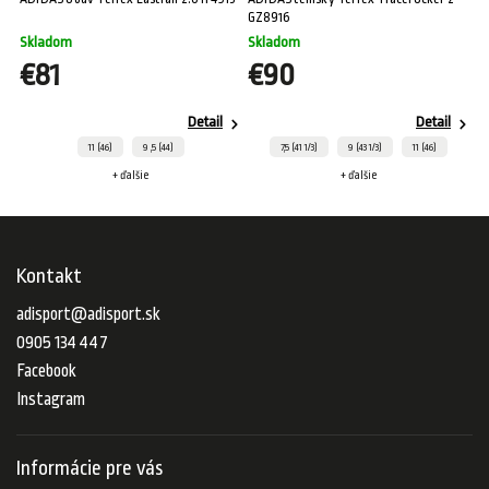
GZ8916
Skladom
Skladom
€81
€90
Detail
Detail
11 (46)
9 ,5 (44)
7,5 (41 1/3)
9 (43 1/3)
11 (46)
+ ďalšie
+ ďalšie
Kontakt
adisport
@
adisport.sk
0905 134 447
Facebook
Instagram
Informácie pre vás