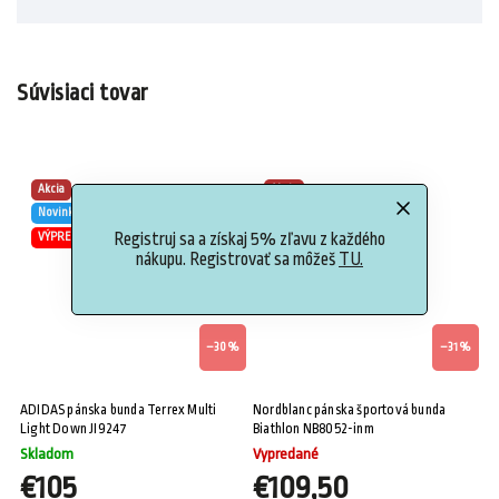
Súvisiaci tovar
Akcia
Akcia
Novinka
Novinka
Registruj sa a získaj 5% zľavu z každého
VÝPREDAJ
VÝPREDAJ
nákupu. Registrovať sa môžeš
TU.
–30 %
–31 %
ADIDAS pánska bunda Terrex Multi
Nordblanc pánska športová bunda
Light Down JI9247
Biathlon NB8052-inm
Skladom
Vypredané
€105
€109,50