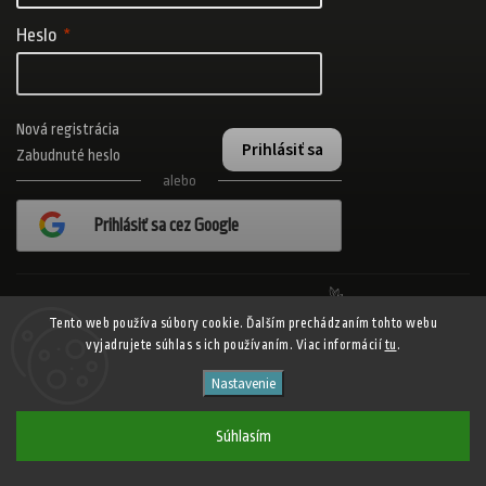
Heslo
Nová registrácia
Prihlásiť sa
Zabudnuté heslo
alebo
Prihlásiť sa cez Google
Realizovalo štúdio Adatelier
Tento web používa súbory cookie. Ďalším prechádzaním tohto webu
vyjadrujete súhlas s ich používaním. Viac informácií
tu
.
Copyright 2026
ADISPORT.sk - adidas online športový obchod
. Všetky
Nastavenie
práva vyhradené.
Shoptet
Shoptak.cz
Vytvořil
| Design
Súhlasím