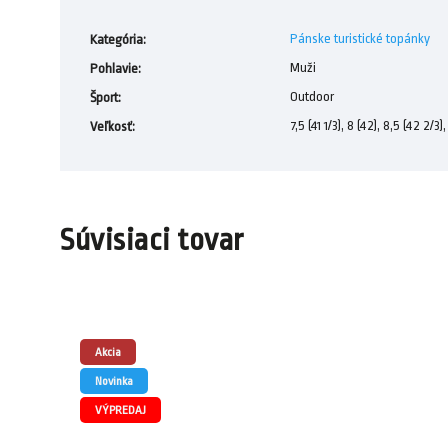
Pánske turistické topánky
Kategória
:
Muži
Pohlavie
:
Outdoor
Šport
:
7,5 (41 1/3), 8 (42), 8,5 (42 2/3),
Veľkosť
:
Súvisiaci tovar
Akcia
Novinka
VÝPREDAJ