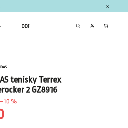
.
DOPLNKY
ZBERATEĽSKÉ FIGURKY MINI
IDAS
AS tenisky Terrex
erocker 2 GZ8916
–10 %
0