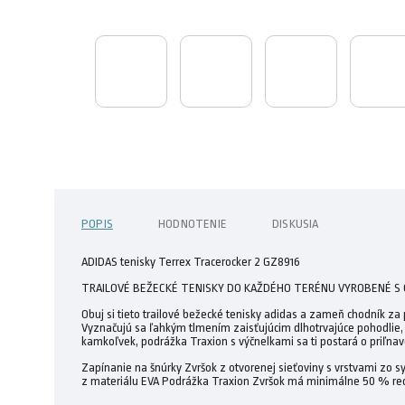
POPIS
HODNOTENIE
DISKUSIA
ADIDAS tenisky Terrex Tracerocker 2 GZ8916
TRAILOVÉ BEŽECKÉ TENISKY DO KAŽDÉHO TERÉNU VYROBENÉ S
Obuj si tieto trailové bežecké tenisky adidas a zameň chodník za
Vyznačujú sa ľahkým tlmením zaisťujúcim dlhotrvajúce pohodlie, ic
kamkoľvek, podrážka Traxion s výčnelkami sa ti postará o priľna
Zapínanie na šnúrky Zvršok z otvorenej sieťoviny s vrstvami zo 
z materiálu EVA Podrážka Traxion Zvršok má minimálne 50 % r