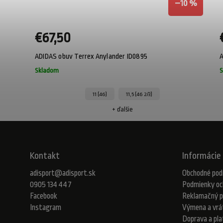
–10 %
€67,50
ADIDAS obuv Terrex Anylander ID0895
A
Skladom
S
11 (46)
11,5 (46 2/3)
+ ďalšie
Kontakt
Informácie 
adisport
@
adisport.sk
Obchodné pod
0905 134 447
Podmienky oc
Facebook
Reklamačný p
Instagram
Výmena a vrá
Doprava a pl