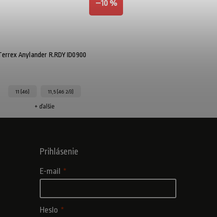
–10 %
errex Anylander R.RDY ID0900
11 (46)
11,5 (46 2/3)
+ ďalšie
Prihlásenie
E-mail
Heslo