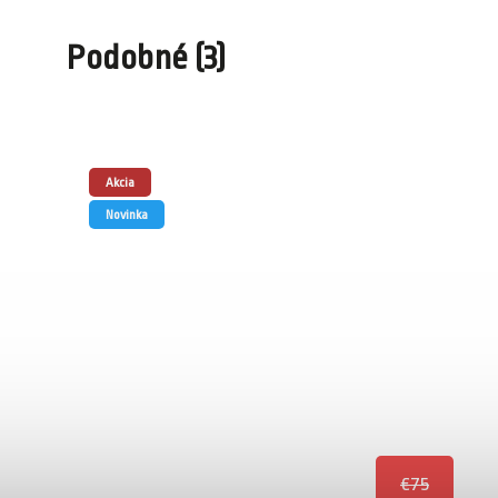
Podobné (3)
Akcia
Novinka
€75