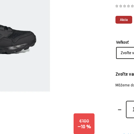
Akcia
Veľkosť
Zvoľte va
Môžeme dor
€100
–10 %