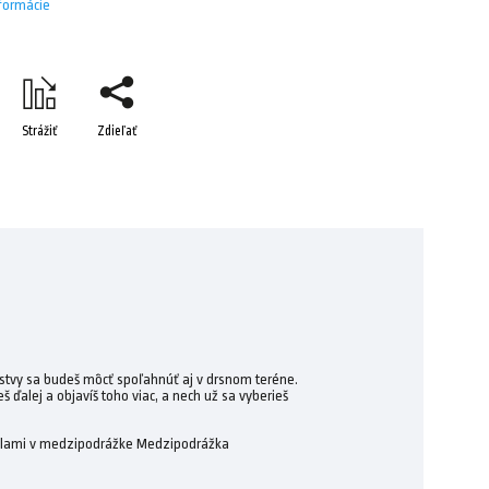
nformácie
Strážiť
Zdieľať
vrstvy sa budeš môcť spoľahnúť aj v drsnom teréne.
 ďalej a objavíš toho viac, a nech už sa vyberieš
skalami v medzipodrážke Medzipodrážka