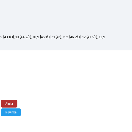
 9 (43 1/3), 10 (44 2/3), 10,5 (45 1/3), 11 (46), 11,5 (46 2/3), 12 (47 1/3), 12,5
Akcia
Novinka