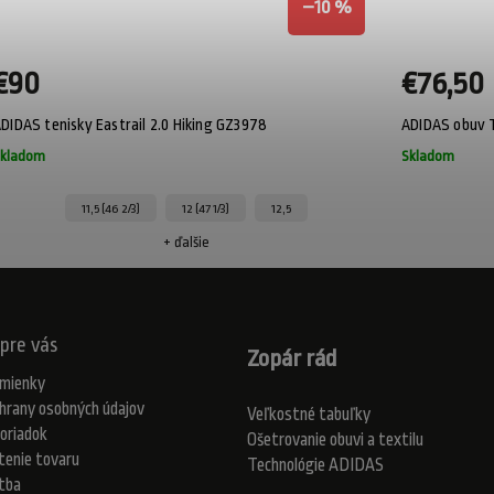
–10 %
€90
€76,50
DIDAS tenisky Eastrail 2.0 Hiking GZ3978
ADIDAS obuv T
kladom
Skladom
11,5 (46 2/3)
12 (47 1/3)
12,5
+ ďalšie
pre vás
Zopár rád
mienky
hrany osobných údajov
Veľkostné tabuľky
oriadok
Ošetrovanie obuvi a textilu
tenie tovaru
Technológie ADIDAS
atba