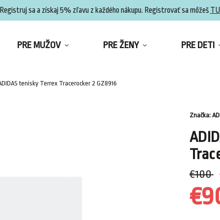
Registruj sa a získaj 5% zľavu z každého nákupu. Registrovať sa môžeš
TU
PRE MUŽOV
PRE ŽENY
PRE DETI
ADIDAS tenisky Terrex Tracerocker 2 GZ8916
Značka:
AD
ADID
Trac
€100
€9