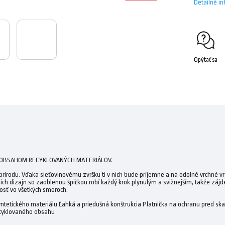
Detailné i
Opýtať sa
 OBSAHOM RECYKLOVANÝCH MATERIÁLOV.
 prírodu. Vďaka sieťovinovému zvršku ti v nich bude príjemne a na odolné vrchné 
h dizajn so zaoblenou špičkou robí každý krok plynulým a svižnejším, takže zájdeš
vosť vo všetkých smeroch.
syntetického materiálu Ľahká a priedušná konštrukcia Platnička na ochranu pred 
ecyklovaného obsahu