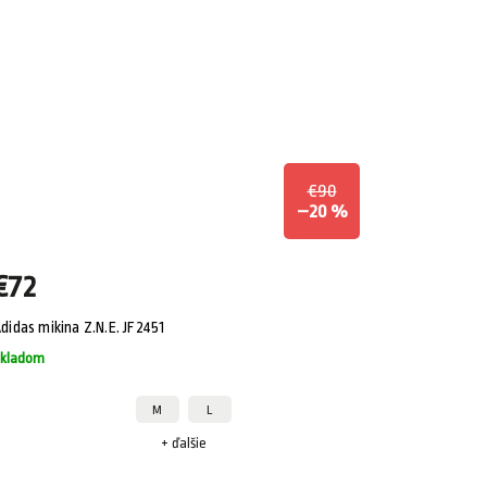
€90
–20 %
€72
didas mikina Z.N.E. JF2451
kladom
M
L
+ ďalšie