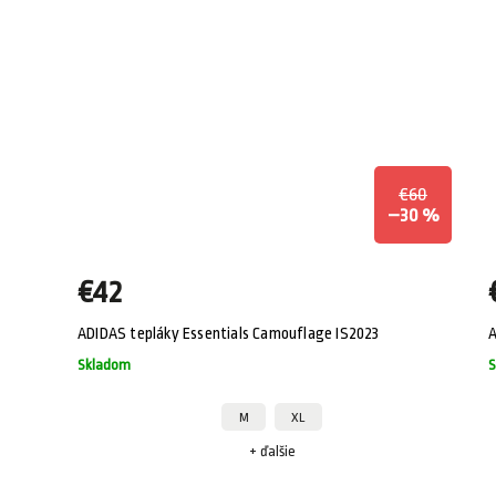
€60
–30 %
€42
ADIDAS tepláky Essentials Camouflage IS2023
A
Skladom
S
M
XL
+ ďalšie