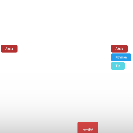
Akcia
Akcia
Novinka
Tip
€100