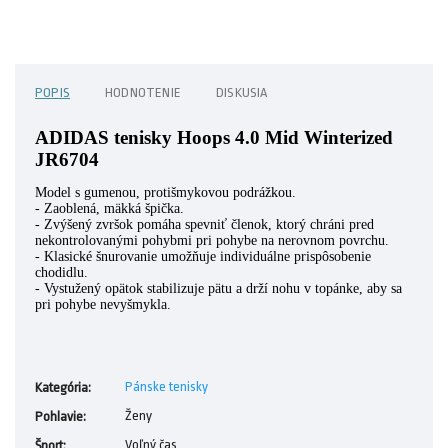
POPIS
HODNOTENIE
DISKUSIA
ADIDAS tenisky Hoops 4.0 Mid Winterized
JR6704
Model s gumenou, protišmykovou podrážkou.
- Zaoblená, mäkká špička.
- Zvýšený zvršok pomáha spevniť členok, ktorý chráni pred
nekontrolovanými pohybmi pri pohybe na nerovnom povrchu.
- Klasické šnurovanie umožňuje individuálne prispôsobenie
chodidlu.
- Vystužený opätok stabilizuje pätu a drží nohu v topánke, aby sa
pri pohybe nevyšmykla.
Pánske tenisky
Kategória
:
Ženy
Pohlavie
:
Voľný čas
Šport
: