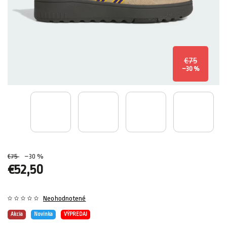
€75
–30 %
€75
–30 %
€52,50
Neohodnotené
Akcia
Novinka
VÝPREDAJ