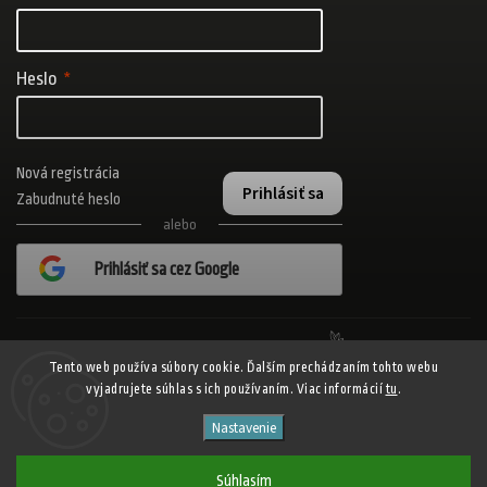
Heslo
Nová registrácia
Prihlásiť sa
Zabudnuté heslo
alebo
Prihlásiť sa cez Google
Realizovalo štúdio Adatelier
Tento web používa súbory cookie. Ďalším prechádzaním tohto webu
vyjadrujete súhlas s ich používaním. Viac informácií
tu
.
Copyright 2026
ADISPORT.sk - adidas online športový obchod
. Všetky
Nastavenie
práva vyhradené.
Shoptet
Shoptak.cz
Vytvořil
| Design
Súhlasím