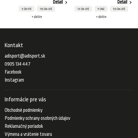
Detail
Detail
9 (43 1/3)
11,5 (46 2/3)
10 (44 2/3)
11 (46)
11,5 (46 2/3)
+ ďalšie
+ ďalšie
Kontakt
adisport
@
adisport.sk
0905 134 447
Facebook
Instagram
Informácie pre vás
Obchodné podmienky
Podmienky ochrany osobných údajov
Reklamačný poriadok
Výmena a vrátenie tovaru