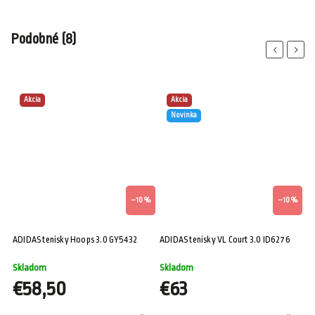
Podobné (8)
Previous
Next
Akcia
Akcia
Novinka
%
–10 %
–10 %
ADIDAS tenisky Hoops 3.0 GY5432
ADIDAS tenisky VL Court 3.0 ID6276
AD
Skladom
Skladom
S
€58,50
€63