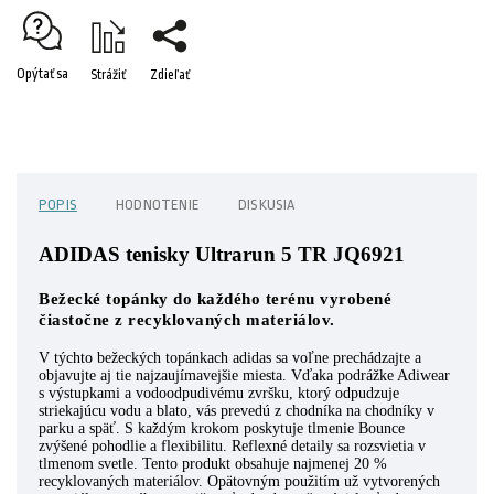
Opýtať sa
Strážiť
Zdieľať
POPIS
HODNOTENIE
DISKUSIA
ADIDAS tenisky Ultrarun 5 TR JQ6921
Bežecké topánky do každého terénu vyrobené
čiastočne z recyklovaných materiálov.
V týchto bežeckých topánkach adidas sa voľne prechádzajte a
objavujte aj tie najzaujímavejšie miesta. Vďaka podrážke Adiwear
s výstupkami a vodoodpudivému zvršku, ktorý odpudzuje
striekajúcu vodu a blato, vás prevedú z chodníka na chodníky v
parku a späť. S každým krokom poskytuje tlmenie Bounce
zvýšené pohodlie a flexibilitu. Reflexné detaily sa rozsvietia v
tlmenom svetle. Tento produkt obsahuje najmenej 20 %
recyklovaných materiálov. Opätovným použitím už vytvorených