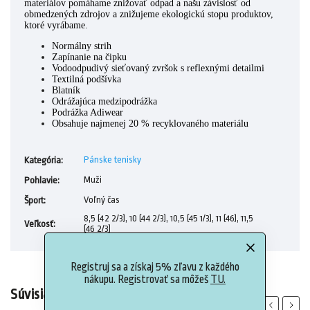
materiálov pomáhame znižovať odpad a našu závislosť od
obmedzených zdrojov a znižujeme ekologickú stopu produktov,
ktoré vyrábame.
Normálny strih
Zapínanie na čipku
Vodoodpudivý sieťovaný zvršok s reflexnými detailmi
Textilná podšívka
Blatník
Odrážajúca medzipodrážka
Podrážka Adiwear
Obsahuje najmenej 20 % recyklovaného materiálu
Pánske tenisky
Kategória
:
Muži
Pohlavie
:
Voľný čas
Šport
:
8,5 (42 2/3), 10 (44 2/3), 10,5 (45 1/3), 11 (46), 11,5
Veľkosť
:
(46 2/3)
Registruj sa a získaj 5% zľavu z každého
nákupu. Registrovať sa môžeš
TU.
Súvisiaci tovar
Previous
Next