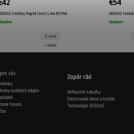
€42
€54
DIDAS tenisky Rapid Court Low JR3156
ADIDAS tenis
kladom
Skladom
9 ,5 (44)
+ ďalšie
pre vás
Zopár rád
mienky
hrany osobných údajov
Veľkostné tabuľky
oriadok
Ošetrovanie obuvi a textilu
tenie tovaru
Technológie ADIDAS
atba