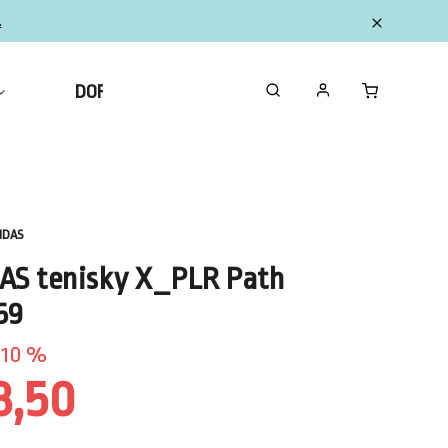
.
DOPLNKY
ZBERATEĽSKÉ FIGURKY MINI
IDAS
AS tenisky X_PLR Path
59
10 %
8,50