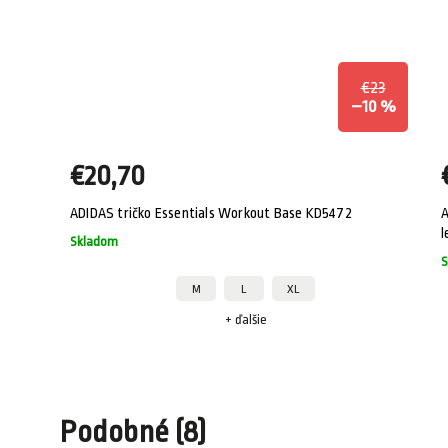
40
€23
0 %
–10 %
€20,70
ADIDAS tričko Essentials Workout Base KD5472
A
l
Skladom
S
M
L
XL
+ ďalšie
Podobné (8)