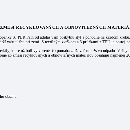
 ZMESI RECYKLOVANÝCH A OBNOVITEĽNÝCH MATERIÁ
eto topánky X_PLR Path od adidas vám poskytnú štýl a pohodlie na každom kro
udrží vašu túžbu pri zemi. S textilným zvrškom a 3 prúžkami z TPU je postoj
iály, ktoré už boli vytvorené, čo pomáha znižovať množstvo odpadu. Voľby 
bené zo zmesi recyklovaných a obnoviteľných materiálov obsahujú najmenej 20
ého obsahu