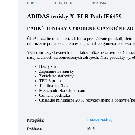
POPIS
HODNOTENIE
DISKUSIA
ADIDAS tenisky X_PLR Path IE6459
ĽAHKÉ TENISKY VYROBENÉ ČIASTOČNE ZO
Či už brázdite ulice mesta alebo sa prechádzate po okolí, ti
odpruženie pre celodenné nosenie, zatiaľ čo gumená podošva 
Výberom recyklovaných materiálov môžeme znovu použiť mater
našej závislosti na obmedzených zdrojoch. Naše produkty vyro
Bežný strih
Zapínanie na šnúrky
Zvršok zo sieťoviny
TPU 3 pruhy
Textilná podšívka
Medzipodrážka Cloudfoam
Gumená podrážka
Obsahuje minimálne 20 % recyklovaného a obnoviteľn
Pánske tenisky
Kategória
:
Muži
Pohlavie
: