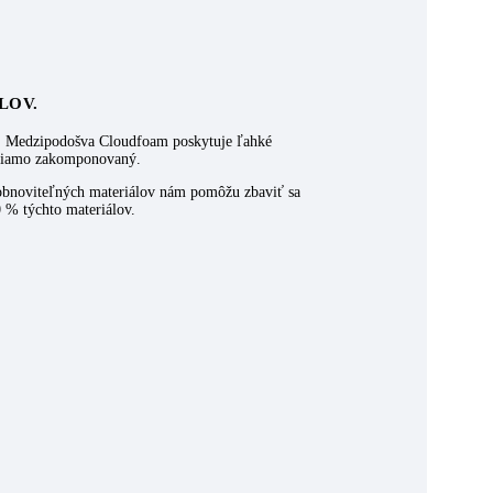
LOV.
ku. Medzipodošva Cloudfoam poskytuje ľahké
 priamo zakomponovaný.
obnoviteľných materiálov nám pomôžu zbaviť sa
 % týchto materiálov.