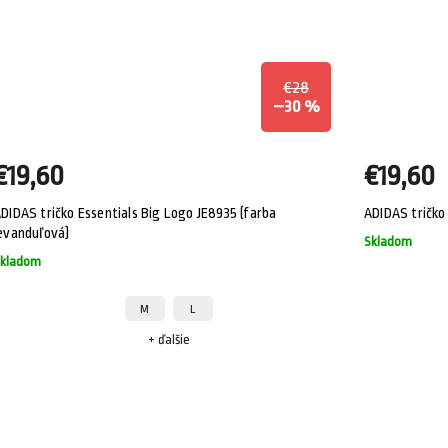
€28
–30 %
€19,60
€19,60
DIDAS tričko Essentials Big Logo JE8935 (farba
ADIDAS tričko 
evanduľová)
Skladom
kladom
M
L
+ ďalšie