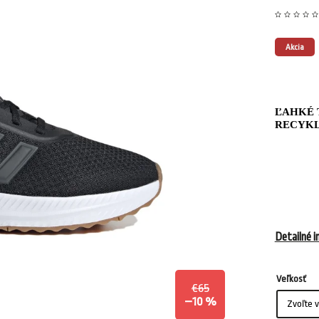
Akcia
ĽAHKÉ 
RECYKL
Detailné i
Veľkosť
€65
–10 %