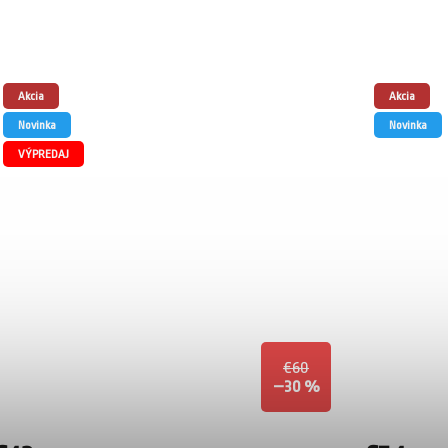
Akcia
Akcia
Novinka
Novinka
VÝPREDAJ
€60
–30 %