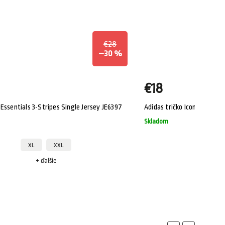
€28
–30 %
€18
Essentials 3-Stripes Single Jersey JE6397
Adidas tričko Icon JZ5007
Skladom
XL
XXL
L
+ ďalšie
+