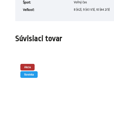
Voľný čas
Šport
:
8 (42), 9 (43 1/3), 10 (44 2/3)
Veľkosť
:
Súvisiaci tovar
Akcia
Novinka