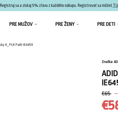
Registruj sa a získaj 5% zľavu z každého nákupu. Registrovať sa môžeš
TU
PRE MUŽOV
PRE ŽENY
PRE DETI
sky X_PLR Path IE6459
Značka:
AD
ADID
IE64
€65
–
€5