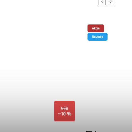
Previous
Next
Akcia
Novinka
€60
–10 %