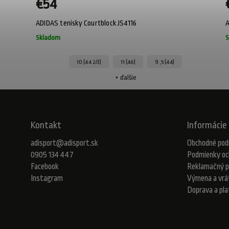
€54
ADIDAS tenisky Courtblock JS4116
A
Skladom
S
10 (44 2/3)
11 (46)
9 ,5 (44)
+ ďalšie
Kontakt
Informácie 
adisport
@
adisport.sk
Obchodné pod
0905 134 447
Podmienky oc
Facebook
Reklamačný p
Instagram
Výmena a vrá
Doprava a pl