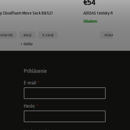
€54
ky Cloudfoam Move Sock ID6521
ADIDAS tenisky Runfalcon 
Skladom
7,5 (41 1/3)
8 (42)
9 ,5 (44)
10 (44 2/3)
+ ďalšie
+
Prihlásenie
E-mail
Heslo