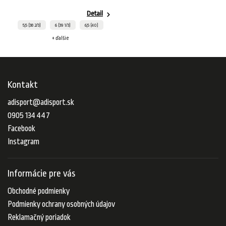
Detail
5,5 (38 2/3)
6 (39 1/3)
6,5 (40)
+ ďalšie
Kontakt
adisport
@
adisport.sk
0905 134 447
Facebook
Instagram
Informácie pre vás
Obchodné podmienky
Podmienky ochrany osobných údajov
Reklamačný poriadok