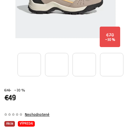
€70
–30 %
€70
–30 %
€49
Neohodnotené
Akcia
VÝPREDAJ