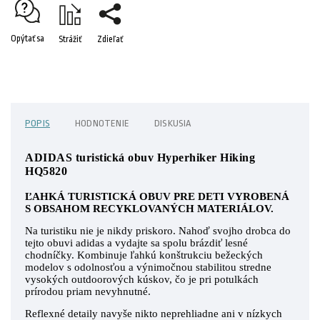
Opýtať sa
Strážiť
Zdieľať
POPIS
HODNOTENIE
DISKUSIA
ADIDAS turistická obuv Hyperhiker Hiking
HQ5820
ĽAHKÁ TURISTICKÁ OBUV PRE DETI VYROBENÁ
S OBSAHOM RECYKLOVANÝCH MATERIÁLOV.
Na turistiku nie je nikdy priskoro. Nahoď svojho drobca do
tejto obuvi adidas a vydajte sa spolu brázdiť lesné
chodníčky. Kombinuje ľahkú konštrukciu bežeckých
modelov s odolnosťou a výnimočnou stabilitou stredne
vysokých outdoorových kúskov, čo je pri potulkách
prírodou priam nevyhnutné.
Reflexné detaily navyše nikto neprehliadne ani v nízkych