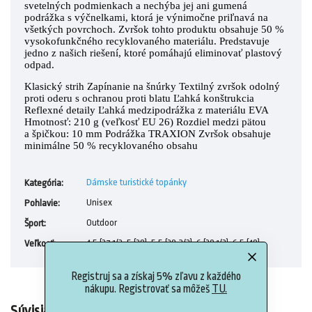
svetelných podmienkach a nechýba jej ani gumená
podrážka s výčnelkami, ktorá je výnimočne priľnavá na
všetkých povrchoch. Zvršok tohto produktu obsahuje 50 %
vysokofunkčného recyklovaného materiálu. Predstavuje
jedno z našich riešení, ktoré pomáhajú eliminovať plastový
odpad.
Klasický strih Zapínanie na šnúrky Textilný zvršok odolný
proti oderu s ochranou proti blatu Ľahká konštrukcia
Reflexné detaily Ľahká medzipodrážka z materiálu EVA
Hmotnosť: 210 g (veľkosť EU 26) Rozdiel medzi pätou
a špičkou: 10 mm Podrážka TRAXION Zvršok obsahuje
minimálne 50 % recyklovaného obsahu
Dámske turistické topánky
Kategória
:
Unisex
Pohlavie
:
Outdoor
Šport
:
4,5 (37 1/3, 5 (38), 5,5 (38 2/3), 6 (39 1/3), 6,5 (40)
Veľkosť
:
Registruj sa a získaj 5% zľavu z každého
nákupu. Registrovať sa môžeš
TU.
Súvisiaci tovar