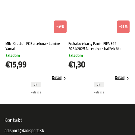
–27 %
–33 %
MINIX futbal: FC Barcelona - Lamine
Futbalové karty Panini FIFA 365
MINIX
Yamal
2024/2025 Adrenalyn - balíček 6ks
K
Skladom
Skladom
S
€15,99
€1,30
€
Detail
Detail
UNI
UNI
+ ďalšie
+ ďalšie
Kontakt
adisport
@
adisport.sk