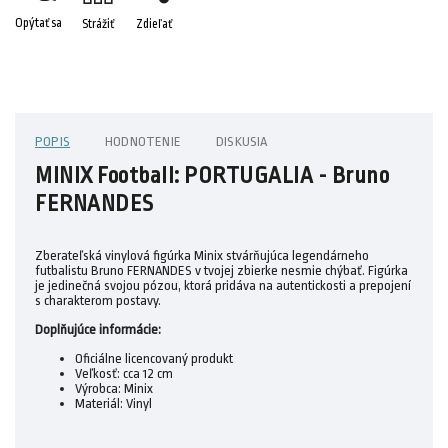
Opýtať sa
Strážiť
Zdieľať
POPIS
HODNOTENIE
DISKUSIA
MINIX Football: PORTUGALIA - Bruno
FERNANDES
Zberateľská vinylová figúrka Minix stvárňujúca legendárneho
futbalistu Bruno FERNANDES v tvojej zbierke nesmie chýbať. Figúrka
je jedinečná svojou pózou, ktorá pridáva na autentickosti a prepojení
s charakterom postavy.
Doplňujúce informácie:
Oficiálne licencovaný produkt
Veľkosť: cca 12 cm
Výrobca: Minix
Materiál: Vinyl