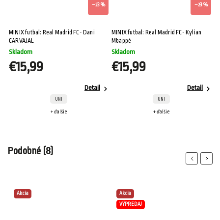
–23 %
–23 %
PEP
MINIX futbal: Real Madrid FC- Dani
MINIX futbal: Real Madrid FC- Kylian
MINIX 
CARVAJAL
Mbappé
Y
Skladom
Skladom
S
€15,99
€15,99
€
Detail
Detail
UNI
UNI
+ ďalšie
+ ďalšie
Podobné (8)
Previous
Next
Akcia
Akcia
VÝPREDAJ