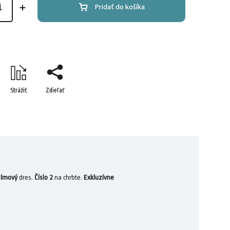
Pridať do košíka
Strážiť
Zdieľať
ímový
dres.
Číslo 2
na chrbte.
Exkluzívne