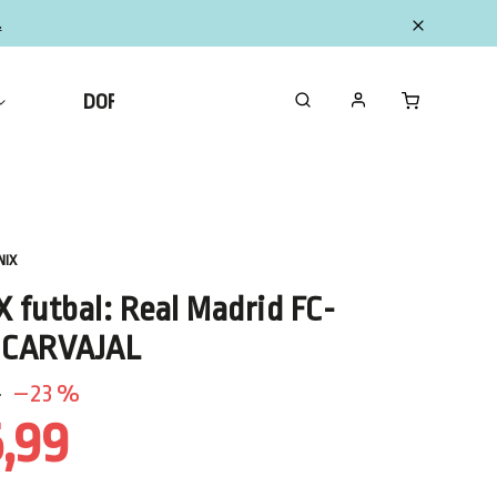
.
DOPLNKY
ZBERATEĽSKÉ FIGURKY MINI
NIX
X futbal: Real Madrid FC-
 CARVAJAL
–23 %
,99