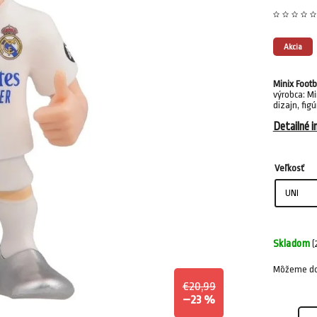
Akcia
Minix Footb
výrobca: Mi
dizajn, fig
Detailné i
Veľkosť
Skladom
(
Môžeme dor
€20,99
–23 %