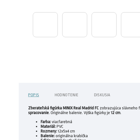
POPIS
HODNOTENIE
DISKUSIA
Zberateľská figúrka MINIX Real Madrid FC
zobrazujúca slávneho f
spracovanie
. Originálne balenie. Výška figúrky je
12 cm
.
Farba:
viacfarebná
Materiál:
PVC
Rozmery:
12x5x4 cm
Balenie:
originálna krabička