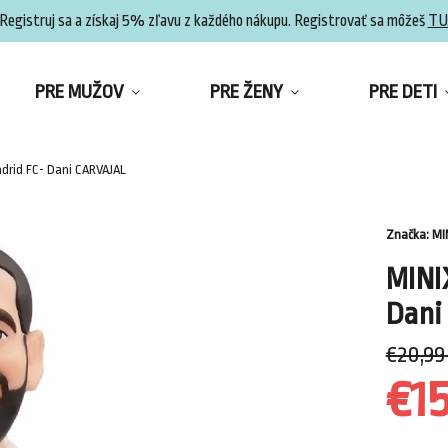
Registruj sa a získaj 5% zľavu z každého nákupu. Registrovať sa môžeš
TU
PRE MUŽOV
PRE ŽENY
PRE DETI
adrid FC- Dani CARVAJAL
Značka:
MI
MINI
Dani
€20,99
€15