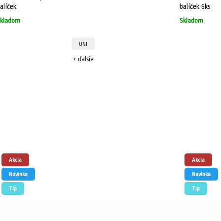
alíček
balíček 6ks
kladom
Skladom
UNI
+ ďalšie
Akcia
Akcia
Novinka
Novinka
Tip
Tip