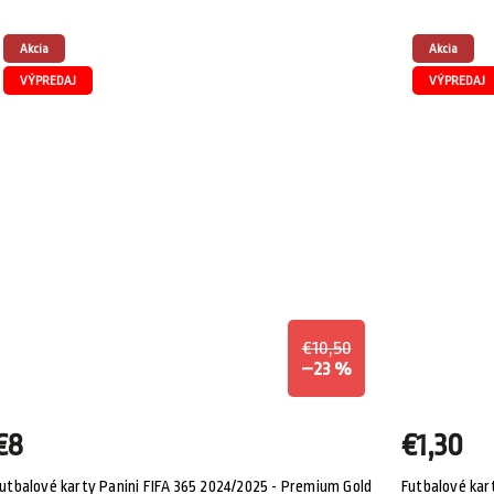
Akcia
Akcia
VÝPREDAJ
VÝPREDAJ
€10,50
–23 %
€8
€1,30
utbalové karty Panini FIFA 365 2024/2025 - Premium Gold
Futbalové kar