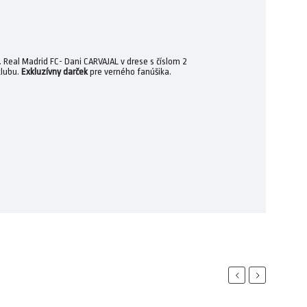
.
Real Madrid FC- Dani CARVAJAL
v drese s číslom 2
lubu.
Exkluzívny darček
pre verného fanúšika.
Previous
Next