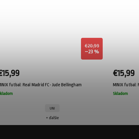
€20,99
–23 %
€15,99
€15,99
MINIX futbal: Real Madrid FC- Jude Bellingham
kladom
Skladom
UNI
+ ďalšie