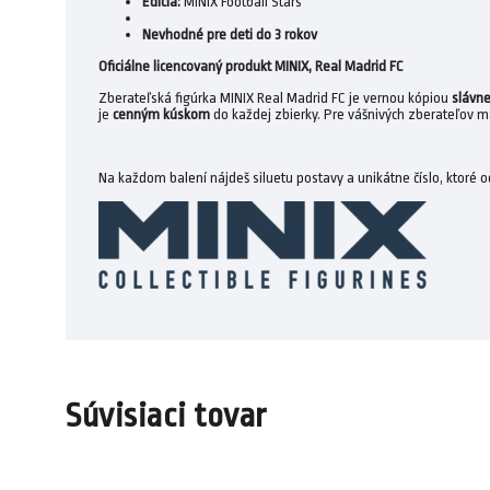
Edícia:
MINIX Football Stars
Nevhodné pre deti do 3 rokov
Oficiálne licencovaný produkt MINIX, Real Madrid FC
Zberateľská figúrka MINIX Real Madrid FC je vernou kópiou
slávne
je
cenným kúskom
do každej zbierky. Pre vášnivých zberateľov 
Na každom balení nájdeš siluetu postavy a unikátne číslo, ktoré 
Súvisiaci tovar