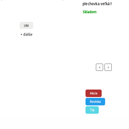
plechovka veľká hranatá
Skladom
UNI
+ ďalšie
+
Previous
Next
Akcia
Novinka
Tip