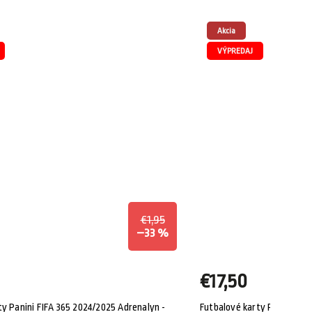
Akcia
VÝPREDAJ
€1,95
–33 %
€17,50
ty Panini FIFA 365 2024/2025 Adrenalyn -
Futbalové karty Panini FIF