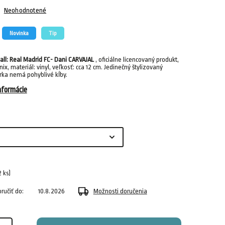
Neohodnotené
Novinka
Tip
all: Real Madrid FC- Dani CARVAJAL
, oficiálne licencovaný produkt,
nix, materiál: vinyl, veľkosť: cca 12 cm. Jedinečný štylizovaný
úrka nemá pohyblivé kĺby.
nformácie
2 ks)
učiť do:
10.8.2026
Možnosti doručenia