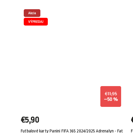
Akcia
VÝPREDAJ
6,95
€11,95
7 %
–50 %
€5,90
m
Futbalové karty Panini FIFA 365 2024/2025 Adrenalyn - Fat
F