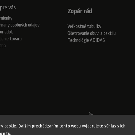
pre vás
Zopár rád
mienky
hrany osobných údajov
Veľkostné tabuľky
oriadok
Ošetrovanie obuvi a textilu
tenie tovaru
Technológie ADIDAS
atba
Realizovalo štúdio Adatelier
y cookie. Ďalším prechádzaním tohto webu vyjadrujete súhlas s ich
ácií
tu
.