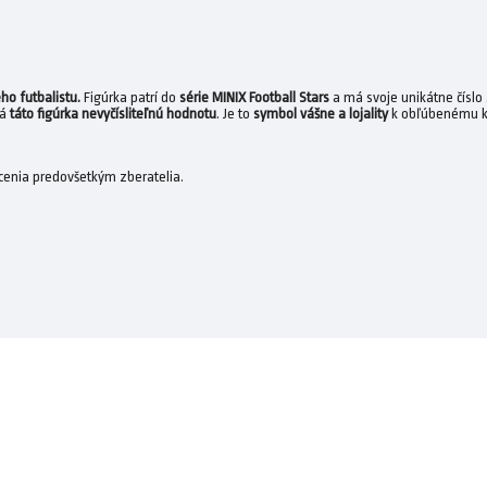
ho futbalistu.
Figúrka patrí do
série MINIX Football Stars
a má svoje unikátne číslo 
má
táto figúrka nevyčísliteľnú hodnotu
. Je to
symbol vášne a lojality
k obľúbenému k
ocenia predovšetkým zberatelia.