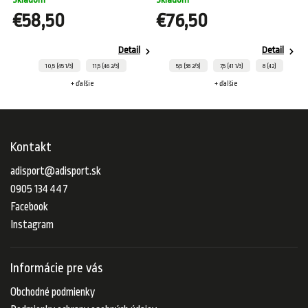
€58,50
€76,50
Detail
Detail
10,5 (45 1/3)
11,5 (46 2/3)
5,5 (38 2/3)
7,5 (41 1/3)
8 (42)
+ ďalšie
+ ďalšie
Kontakt
adisport
@
adisport.sk
0905 134 447
Facebook
Instagram
Informácie pre vás
Obchodné podmienky