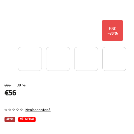
€80
–30 %
€80
–30 %
€56
Neohodnotené
Akcia
VÝPREDAJ